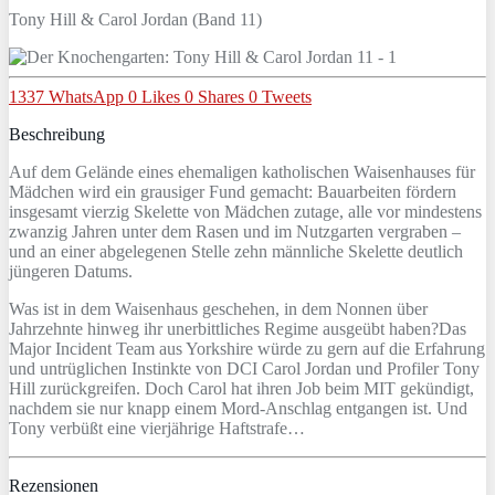
Tony Hill & Carol Jordan (Band 11)
1337
WhatsApp
0
Likes
0
Shares
0
Tweets
Beschreibung
Auf dem Gelände eines ehemaligen katholischen Waisenhauses für
Mädchen wird ein grausiger Fund gemacht: Bauarbeiten fördern
insgesamt vierzig Skelette von Mädchen zutage, alle vor mindestens
zwanzig Jahren unter dem Rasen und im Nutzgarten vergraben –
und an einer abgelegenen Stelle zehn männliche Skelette deutlich
jüngeren Datums.
Was ist in dem Waisenhaus geschehen, in dem Nonnen über
Jahrzehnte hinweg ihr unerbittliches Regime ausgeübt haben?Das
Major Incident Team aus Yorkshire würde zu gern auf die Erfahrung
und untrüglichen Instinkte von DCI Carol Jordan und Profiler Tony
Hill zurückgreifen. Doch Carol hat ihren Job beim MIT gekündigt,
nachdem sie nur knapp einem Mord-Anschlag entgangen ist. Und
Tony verbüßt eine vierjährige Haftstrafe…
Rezensionen