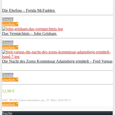
Die Ehefrau – Freida McFadden
Details
ansehen *
Das Vermächtnis – John Grisham
Details
ansehen *
Die Nacht des Zorns Kommissar Adamsberg ermittelt – Fred Vargas
Details
ansehen *
12,99 €
inkl. MwSt.
Zuletzt aktualisiert am: 29. März 2026 08:11
ansehen *
Suche