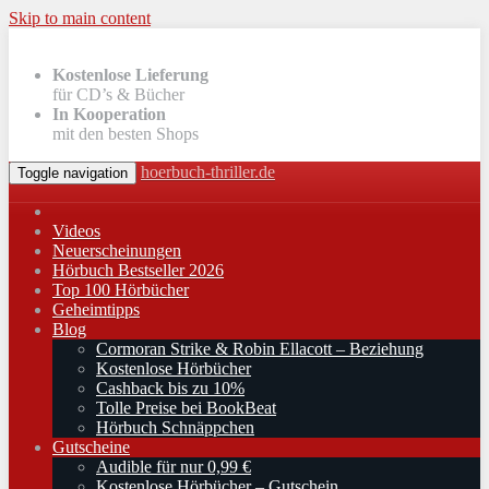
Skip to main content
Kostenlose Lieferung
für CD’s & Bücher
In Kooperation
mit den besten Shops
hoerbuch-thriller.de
Toggle navigation
Videos
Neuerscheinungen
Hörbuch Bestseller 2026
Top 100 Hörbücher
Geheimtipps
Blog
Cormoran Strike & Robin Ellacott – Beziehung
Kostenlose Hörbücher
Cashback bis zu 10%
Tolle Preise bei BookBeat
Hörbuch Schnäppchen
Gutscheine
Audible für nur 0,99 €
Kostenlose Hörbücher – Gutschein