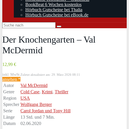
BookBeat 6 Wochen kostenlos
Hörbuch Gutscheine bei Thalia
Hörbuch Gutscheine bei eBook.de
Der Knochengarten – Val
McDermid
12,99 €
inkl. MwSt.
Zuletzt aktualisiert am: 29. März 2026 08:11
ansehen *
Autor
Val McDermid
Genre
Cold Case
,
Krimi
,
Thriller
Region
USA
Sprecher
Wolfgang Berger
Serie
Carol Jordan und Tony Hill
Länge
13 Std. und 7 Min.
Datum
02.06.2020