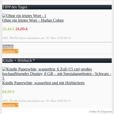
TIPP des Tages
Ohne ein letztes Wort – Harlan Coben
20,44 €
21,95 €
inkl. MwSt.
Zuletzt aktualisiert am: 29. März 2026 09:14
Details
ansehen *
Kindle + Hörbuch *
Kindle Paperwhite, wasserfest und mit Hörbüchern
84,99 €
inkl. MwSt.
Zuletzt aktualisiert am: 29. März 2026 04:15
ansehen *
Sidebar für Kategorien