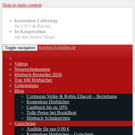
Skip to main content
Kostenlose Lieferung
für CD’s & Bücher
In Kooperation
mit den besten Shops
hoerbuch-thriller.de
Toggle navigation
Videos
Neuerscheinungen
Hörbuch Bestseller 2026
Top 100 Hörbücher
Geheimtipps
Blog
Cormoran Strike & Robin Ellacott – Beziehung
Kostenlose Hörbücher
Cashback bis zu 10%
Tolle Preise bei BookBeat
Hörbuch Schnäppchen
Gutscheine
Audible für nur 0,99 €
Kostenlose Hörbücher – Gutschein