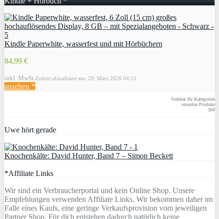
Kindle + Hörbuch *
Kindle Paperwhite, wasserfest und mit Hörbüchern
84,99 €
inkl. MwSt.
Zuletzt aktualisiert am: 29. März 2026 04:15
ansehen *
Sidebar für Kategorien
einzelne Produke
300
Uwe hört gerade
Knochenkälte: David Hunter, Band 7 – Simon Beckett
*Affiliate Links
Wir sind ein Verbraucherportal und kein Online Shop. Unsere
Empfehlungen verwenden Affiliate Links. Wir bekommen daher im
Falle eines Kaufs, eine geringe Verkaufsprovision vom jeweiligen
Partner Shop. Für dich entstehen dadurch natürlich keine