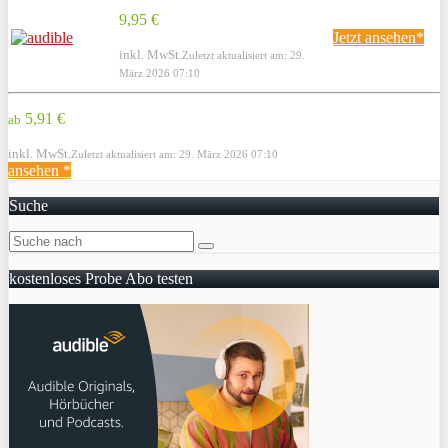
9,95 €
Jetzt ansehen*
inkl. MwSt.
Zuletzt aktualisiert am: 29.
März 2026 07:10
5,91 €
ab
inkl. MwSt.
Zuletzt aktualisiert am: 29. März 2026 07:10
ansehen *
Suche
kostenloses Probe Abo testen