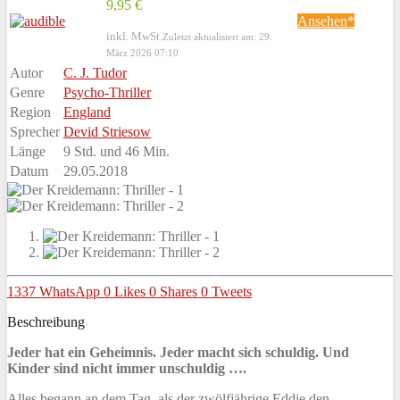
9,95 €
Ansehen*
inkl. MwSt.
Zuletzt aktualisiert am: 29.
März 2026 07:10
Autor
C. J. Tudor
Genre
Psycho-Thriller
Region
England
Sprecher
Devid Striesow
Länge
9 Std. und 46 Min.
Datum
29.05.2018
1337
WhatsApp
0
Likes
0
Shares
0
Tweets
Beschreibung
Jeder hat ein Geheimnis. Jeder macht sich schuldig. Und
Kinder sind nicht immer unschuldig ….
Alles begann an dem Tag, als der zwölfjährige Eddie den