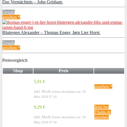
Das Vermächtnis – John Grisham
Details
ansehen *
Blutregen Alexander – Thomas Enger, Jørn Lier Horst
Details
ansehen *
Preisvergleich
Shop
Preis
5,91 €
ansehen *
inkl. MwSt.
Zuletzt aktualisiert am: 29.
März 2026 07:10
9,29 €
Jetzt bei
Thalia.de
inkl. MwSt.
ansehen
Zuletzt aktualisiert am: 29.
März 2026 07:10