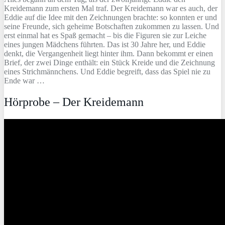
Kreidemann zum ersten Mal traf. Der Kreidemann war es auch, der
Eddie auf die Idee mit den Zeichnungen brachte: so konnten er und
seine Freunde, sich geheime Botschaften zukommen zu lassen. Und
erst einmal hat es Spaß gemacht – bis die Figuren sie zur Leiche
eines jungen Mädchens führten. Das ist 30 Jahre her, und Eddie
denkt, die Vergangenheit liegt hinter ihm. Dann bekommt er einen
Brief, der zwei Dinge enthält: ein Stück Kreide und die Zeichnung
eines Strichmännchens. Und Eddie begreift, dass das Spiel nie zu
Ende war …
Hörprobe – Der Kreidemann