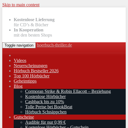
Skip to main content
Kostenlose Lieferung
für CD’s & Bücher
In Kooperation
mit den besten Shops
hoerbuch-thriller.de
Toggle navigation
Videos
Neuerscheinungen
Hörbuch Bestseller 2026
Top 100 Hörbücher
Geheimtipps
Blog
Cormoran Strike & Robin Ellacott – Beziehung
Kostenlose Hörbücher
Cashback bis zu 10%
Tolle Preise bei BookBeat
Hörbuch Schnäppchen
Gutscheine
Audible für nur 0,99 €
Kostenlose Hörbücher – Gutschein