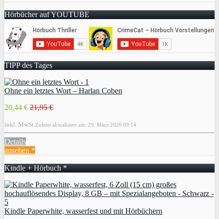
Hörbücher auf YOUTUBE
TIPP des Tages
Ohne ein letztes Wort – Harlan Coben
20,44 €
21,95 €
inkl. MwSt.
Zuletzt aktualisiert am: 29. März 2026 09:14
Details
ansehen *
Kindle + Hörbuch *
Kindle Paperwhite, wasserfest und mit Hörbüchern