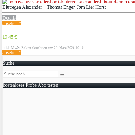
Blutregen Alexander – Thomas Enger, Jørn Lier Horst
Details
ansehen *
19,45 €
inkl. MwSt.
Zuletzt aktualisiert am: 29. März 2026 10:10
ansehen *
Suche
kostenloses Probe Abo testen