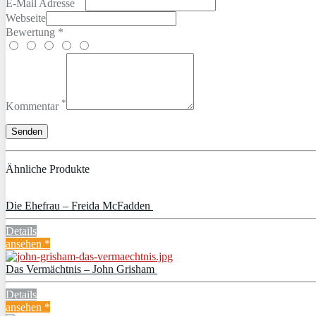
E-Mail Adresse
Webseite
Bewertung *
*
Kommentar
Ähnliche Produkte
Die Ehefrau – Freida McFadden
Details
ansehen *
Das Vermächtnis – John Grisham
Details
ansehen *