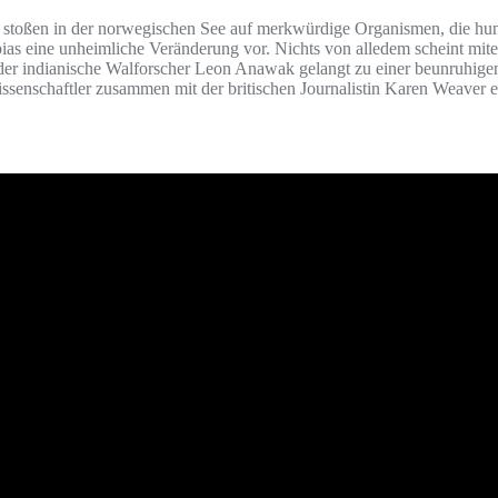
en stoßen in der norwegischen See auf merkwürdige Organismen, die h
ias eine unheimliche Veränderung vor. Nichts von alledem scheint mi
 der indianische Walforscher Leon Anawak gelangt zu einer beunruhige
ssenschaftler zusammen mit der britischen Journalistin Karen Weaver 