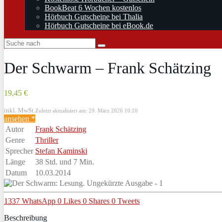
BookBeat 6 Wochen kostenlos
Hörbuch Gutscheine bei Thalia
Hörbuch Gutscheine bei eBook.de
Der Schwarm – Frank Schätzing
19,45 €
inkl. MwSt.
Zuletzt aktualisiert am: 29. März 2026 10:10
ansehen *
Autor
Frank Schätzing
Genre
Thriller
Sprecher
Stefan Kaminski
Länge
38 Std. und 7 Min.
Datum
10.03.2014
1337
WhatsApp
0
Likes
0
Shares
0
Tweets
Beschreibung