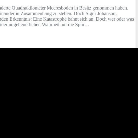
underte Quadratkilometer Meeresboden in Besitz genommen haben.
teinander in Zusammenhang zu stehen. Doch Sigur Johanson,
nden Erkenntnis: Eine Katastrophe bahnt sich an. Doch wer oder was
einer ungeheuerlichen Wahrheit auf die Spur…