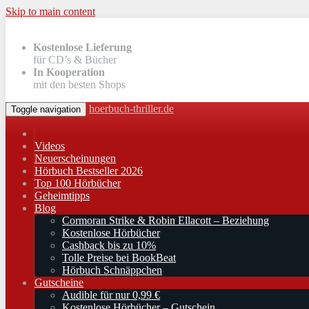
Skip to main content
Kostenlose Lieferung
für CD’s & Bücher
In Kooperation
mit den besten Shops
hoerbuch-thriller.de
Toggle navigation
Videos
Neuerscheinungen
Hörbuch Bestseller 2026
Top 100 Hörbücher
Geheimtipps
Blog
Cormoran Strike & Robin Ellacott – Beziehung
Kostenlose Hörbücher
Cashback bis zu 10%
Tolle Preise bei BookBeat
Hörbuch Schnäppchen
Gutscheine
Audible für nur 0,99 €
Kostenlose Hörbücher – Gutschein