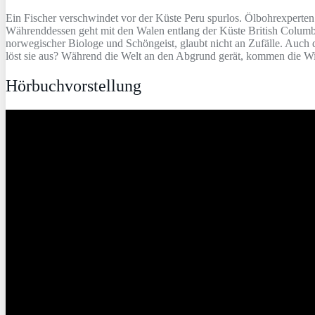
Ein Fischer verschwindet vor der Küste Peru spurlos. Ölbohrexpert
Währenddessen geht mit den Walen entlang der Küste British Columb
norwegischer Biologe und Schöngeist, glaubt nicht an Zufälle. Auch
löst sie aus? Während die Welt an den Abgrund gerät, kommen die Wi
Hörbuchvorstellung