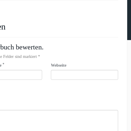
en
rbuch bewerten.
e Felder sind markiert *
*
se
Webseite