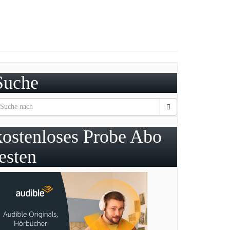
Suche
kostenloses Probe Abo
testen