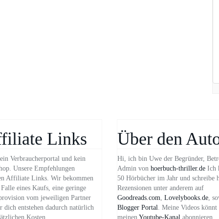
filiate Links
Über den Auto
ein Verbraucherportal und kein
Hi, ich bin Uwe der Begründer, Betr
hop. Unsere Empfehlungen
Admin von
hoerbuch-thriller.de
Ich 
n Affiliate Links. Wir bekommen
50 Hörbücher im Jahr und schreibe 
Falle eines Kaufs, eine geringe
Rezensionen unter anderem auf
provision vom jeweiligen Partner
Goodreads.com
,
Lovelybooks.de
, s
 dich entstehen dadurch natürlich
Blogger Portal
. Meine Videos könnt 
ätzlichen Kosten.
meinen
Youtube-Kanal
abonnieren.