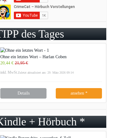
TIPP des Tages
Ohne ein letztes Wort – Harlan Coben
20,44 €
21,95 €
inkl. MwSt.
Zuletzt aktualisiert am: 29. März 2026 09:14
Details
ansehen *
Kindle + Hörbuch *