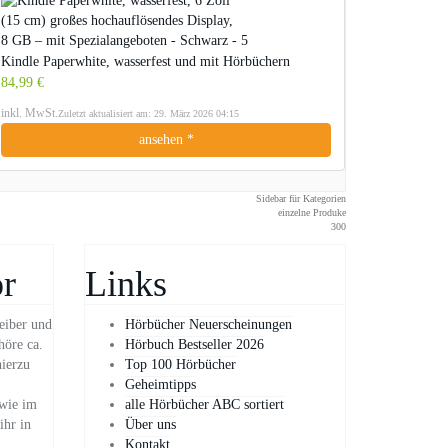
Kindle Paperwhite, wasserfest und mit Hörbüchern
84,99 €
inkl. MwSt.
Zuletzt aktualisiert am: 29. März 2026 04:15
ansehen *
Sidebar für Kategorien
einzelne Produke
300
r
Links
eiber und
Hörbücher Neuerscheinungen
höre ca.
Hörbuch Bestseller 2026
hierzu
Top 100 Hörbücher
Geheimtipps
owie im
alle Hörbücher ABC sortiert
ihr in
Über uns
Kontakt