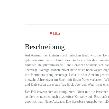
0
Likes
Beschreibung
Auf Amrum, der kleinen nordfriesischen Insel, wird der Leit
geht von einer natürlichen Todesursache aus, bis das Lande
einleitet. Hauptkommissarin Lena Lorenzen wundert sich darü
überträgt. Wenige Monate zuvor hatte er sie noch wegen ei
ihre Herunterstufung beantragt. Lena, die auf Amrum geboren
vierzehn Jahre zuvor im Streit mit ihrem Vater verlassen. W
und läuft schon am ersten Tag Erck über den Weg, ihrer eins
Der Fall erweist sich als kompliziert. Nicht nur die Persone
sondern es tauchen auch mysteriöse Kontakte auf. Erst nach
geschickt hat. Neue Ausgabe: Die lieferbare Ausgabe von „De