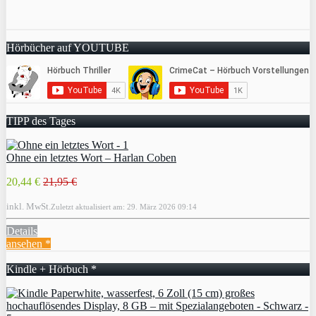
Hörbücher auf YOUTUBE
TIPP des Tages
Ohne ein letztes Wort – Harlan Coben
20,44 €
21,95 €
inkl. MwSt.
Zuletzt aktualisiert am: 29. März 2026 09:14
Details
ansehen *
Kindle + Hörbuch *