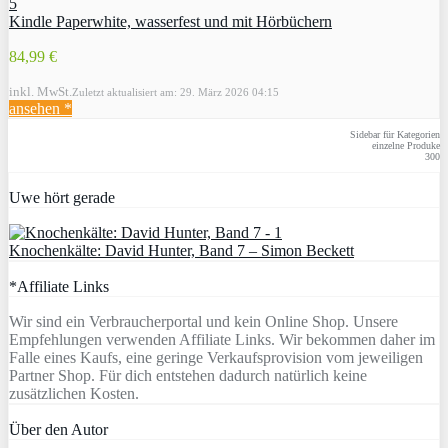
Kindle Paperwhite, wasserfest und mit Hörbüchern
84,99 €
inkl. MwSt.
Zuletzt aktualisiert am: 29. März 2026 04:15
ansehen *
Sidebar für Kategorien
einzelne Produke
300
Uwe hört gerade
Knochenkälte: David Hunter, Band 7 – Simon Beckett
*Affiliate Links
Wir sind ein Verbraucherportal und kein Online Shop. Unsere
Empfehlungen verwenden Affiliate Links. Wir bekommen daher im
Falle eines Kaufs, eine geringe Verkaufsprovision vom jeweiligen
Partner Shop. Für dich entstehen dadurch natürlich keine
zusätzlichen Kosten.
Über den Autor