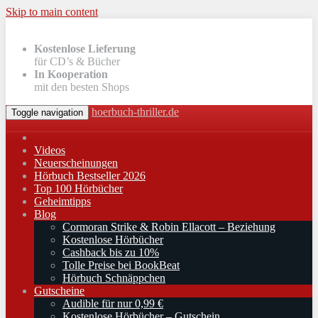
Skip to main content
Kostenlose Lieferung
für CD’s & Bücher
In Kooperation
mit den besten Shops
hoerbuch-thriller.de
Toggle navigation
Videos
Neuerscheinungen
Hörbuch Bestseller 2026
Top 100 Hörbücher
Geheimtipps
Blog
Cormoran Strike & Robin Ellacott – Beziehung
Kostenlose Hörbücher
Cashback bis zu 10%
Tolle Preise bei BookBeat
Hörbuch Schnäppchen
Gutscheine
Audible für nur 0,99 €
Kostenlose Hörbücher – Gutschein