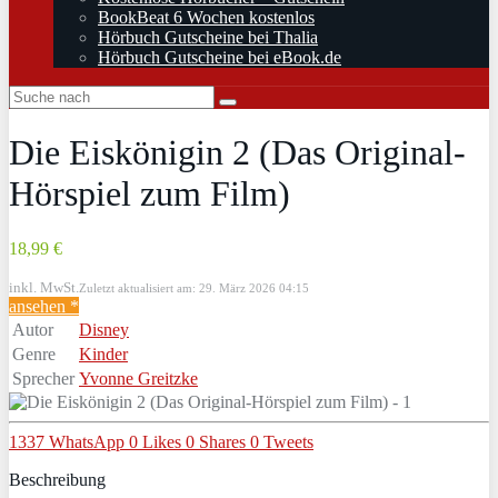
BookBeat 6 Wochen kostenlos
Hörbuch Gutscheine bei Thalia
Hörbuch Gutscheine bei eBook.de
Die Eiskönigin 2 (Das Original-
Hörspiel zum Film)
18,99 €
inkl. MwSt.
Zuletzt aktualisiert am: 29. März 2026 04:15
ansehen *
Autor
Disney
Genre
Kinder
Sprecher
Yvonne Greitzke
1337
WhatsApp
0
Likes
0
Shares
0
Tweets
Beschreibung