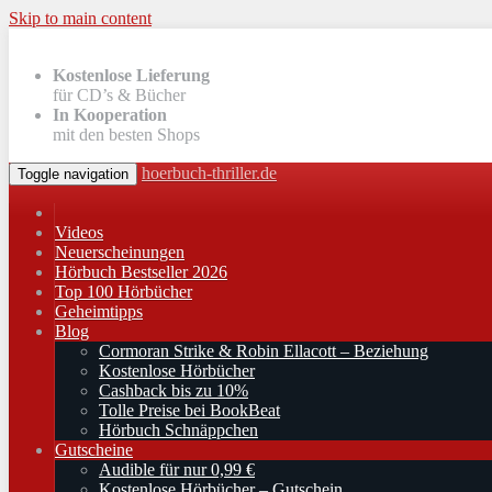
Skip to main content
Kostenlose Lieferung
für CD’s & Bücher
In Kooperation
mit den besten Shops
hoerbuch-thriller.de
Toggle navigation
Videos
Neuerscheinungen
Hörbuch Bestseller 2026
Top 100 Hörbücher
Geheimtipps
Blog
Cormoran Strike & Robin Ellacott – Beziehung
Kostenlose Hörbücher
Cashback bis zu 10%
Tolle Preise bei BookBeat
Hörbuch Schnäppchen
Gutscheine
Audible für nur 0,99 €
Kostenlose Hörbücher – Gutschein