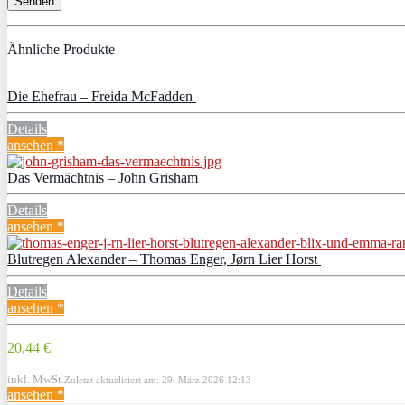
Ähnliche Produkte
Die Ehefrau – Freida McFadden
Details
ansehen *
Das Vermächtnis – John Grisham
Details
ansehen *
Blutregen Alexander – Thomas Enger, Jørn Lier Horst
Details
ansehen *
20,44 €
inkl. MwSt.
Zuletzt aktualisiert am: 29. März 2026 12:13
ansehen *