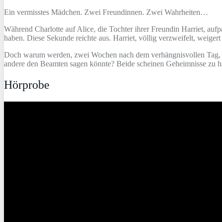
Ein vermisstes Mädchen. Zwei Freundinnen. Zwei Wahrheiten…
Während Charlotte auf Alice, die Tochter ihrer Freundin Harriet, auf
haben. Diese Sekunde reichte aus. Harriet, völlig verzweifelt, weigert
Doch warum werden, zwei Wochen nach dem verhängnisvollen Tag, Har
andere den Beamten sagen könnte? Beide scheinen Geheimnisse zu h
Hörprobe