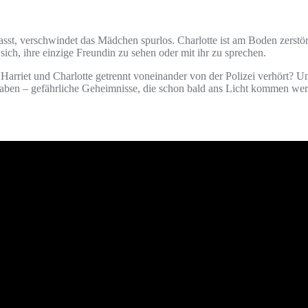
passt, verschwindet das Mädchen spurlos. Charlotte ist am Boden zerstö
 sich, ihre einzige Freundin zu sehen oder mit ihr zu sprechen.
riet und Charlotte getrennt voneinander von der Polizei verhört? U
aben – gefährliche Geheimnisse, die schon bald ans Licht kommen w