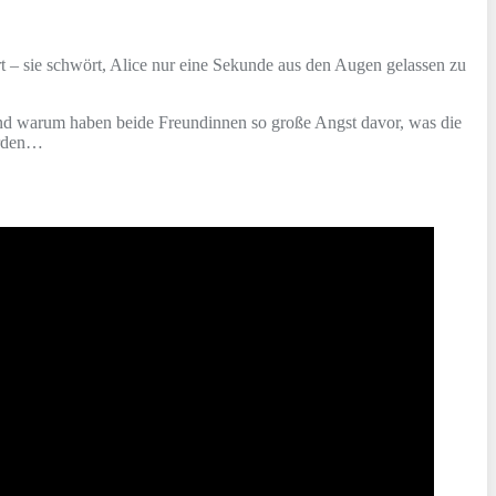
rt – sie schwört, Alice nur eine Sekunde aus den Augen gelassen zu
nd warum haben beide Freundinnen so große Angst davor, was die
erden…