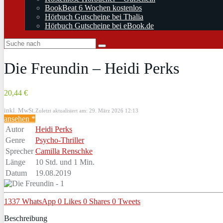
BookBeat 6 Wochen kostenlos
Hörbuch Gutscheine bei Thalia
Hörbuch Gutscheine bei eBook.de
Die Freundin – Heidi Perks
20,44 €
inkl. MwSt.
Zuletzt aktualisiert am: 29. März 2026 12:13
ansehen *
Autor
Heidi Perks
Genre
Psycho-Thriller
Sprecher
Camilla Renschke
Länge
10 Std. und 1 Min.
Datum
19.08.2019
1337
WhatsApp
0
Likes
0
Shares
0
Tweets
Beschreibung