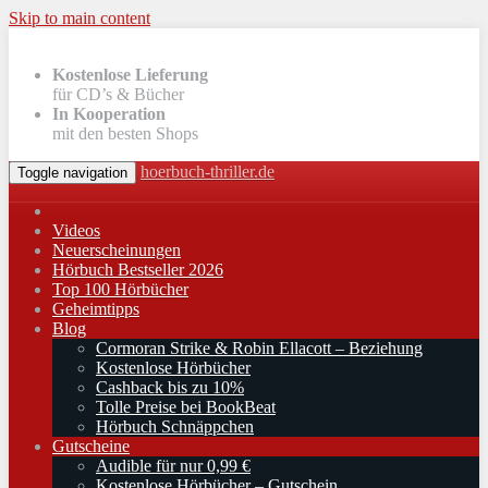
Skip to main content
Kostenlose Lieferung
für CD’s & Bücher
In Kooperation
mit den besten Shops
hoerbuch-thriller.de
Toggle navigation
Videos
Neuerscheinungen
Hörbuch Bestseller 2026
Top 100 Hörbücher
Geheimtipps
Blog
Cormoran Strike & Robin Ellacott – Beziehung
Kostenlose Hörbücher
Cashback bis zu 10%
Tolle Preise bei BookBeat
Hörbuch Schnäppchen
Gutscheine
Audible für nur 0,99 €
Kostenlose Hörbücher – Gutschein