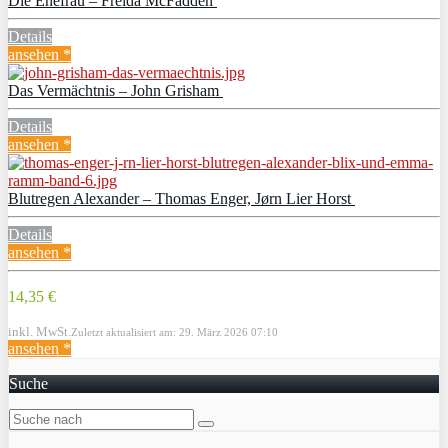
Die Ehefrau – Freida McFadden
Details
ansehen *
Das Vermächtnis – John Grisham
Details
ansehen *
Blutregen Alexander – Thomas Enger, Jørn Lier Horst
Details
ansehen *
14,35 €
inkl. MwSt.
Zuletzt aktualisiert am: 29. März 2026 07:10
ansehen *
Suche