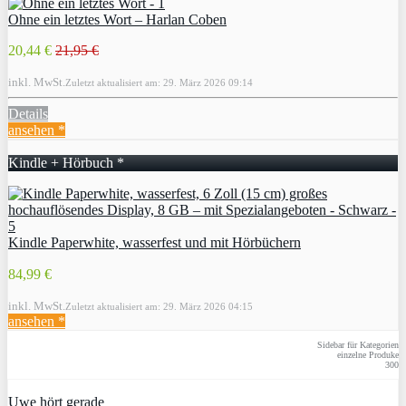
Ohne ein letztes Wort – Harlan Coben
20,44 €
21,95 €
inkl. MwSt.
Zuletzt aktualisiert am: 29. März 2026 09:14
Details
ansehen *
Kindle + Hörbuch *
Kindle Paperwhite, wasserfest und mit Hörbüchern
84,99 €
inkl. MwSt.
Zuletzt aktualisiert am: 29. März 2026 04:15
ansehen *
Sidebar für Kategorien
einzelne Produke
300
Uwe hört gerade