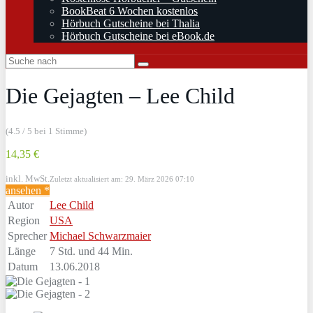
BookBeat 6 Wochen kostenlos
Hörbuch Gutscheine bei Thalia
Hörbuch Gutscheine bei eBook.de
Die Gejagten – Lee Child
(4.5 / 5 bei 1 Stimme)
14,35 €
inkl. MwSt.
Zuletzt aktualisiert am: 29. März 2026 07:10
ansehen *
Autor
Lee Child
Region
USA
Sprecher
Michael Schwarzmaier
Länge
7 Std. und 44 Min.
Datum
13.06.2018