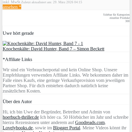
inkl. MwSt.
Zuletzt aktualisiert am: 29. März 2026 04:15
ansehen *
Sidebar für Kategorien
einzelne Produke
300
Uwe hört gerade
Knochenkälte: David Hunter, Band 7 – Simon Beckett
*Affiliate Links
Wir sind ein Verbraucherportal und kein Online Shop. Unsere
Empfehlungen verwenden Affiliate Links. Wir bekommen daher im
Falle eines Kaufs, eine geringe Verkaufsprovision vom jeweiligen
Partner Shop. Für dich entstehen dadurch natürlich keine
zusätzlichen Kosten.
Über den Autor
Hi, ich bin Uwe der Begründer, Betreiber und Admin von
hoerbuch-thriller.de
Ich höre ca. 50 Hörbücher im Jahr und schreibe
hierzu Rezensionen unter anderem auf
Goodreads.com
,
Lovelybooks.de
, sowie im
Blogger Portal
. Meine Videos könnt ihr