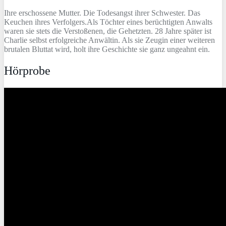
Ihre erschossene Mutter. Die Todesangst ihrer Schwester. Das
Keuchen ihres Verfolgers.Als Töchter eines berüchtigten Anwalts
waren sie stets die Verstoßenen, die Gehetzten. 28 Jahre später ist
Charlie selbst erfolgreiche Anwältin. Als sie Zeugin einer weiteren
brutalen Bluttat wird, holt ihre Geschichte sie ganz ungeahnt ein.
Hörprobe