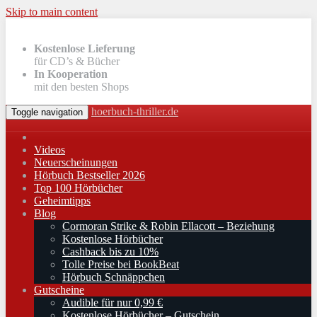
Skip to main content
Kostenlose Lieferung
für CD’s & Bücher
In Kooperation
mit den besten Shops
hoerbuch-thriller.de
Toggle navigation
Videos
Neuerscheinungen
Hörbuch Bestseller 2026
Top 100 Hörbücher
Geheimtipps
Blog
Cormoran Strike & Robin Ellacott – Beziehung
Kostenlose Hörbücher
Cashback bis zu 10%
Tolle Preise bei BookBeat
Hörbuch Schnäppchen
Gutscheine
Audible für nur 0,99 €
Kostenlose Hörbücher – Gutschein