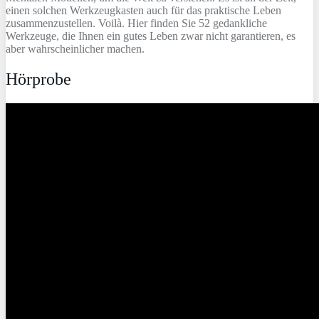
einen solchen Werkzeugkasten auch für das praktische Leben
zusammenzustellen. Voilà. Hier finden Sie 52 gedankliche
Werkzeuge, die Ihnen ein gutes Leben zwar nicht garantieren, es
aber wahrscheinlicher machen.
Hörprobe