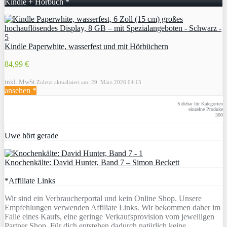
Kindle + Hörbuch *
Kindle Paperwhite, wasserfest und mit Hörbüchern
84,99 €
inkl. MwSt.
Zuletzt aktualisiert am: 29. März 2026 04:15
ansehen *
Sidebar für Kategorien
einzelne Produke
300
Uwe hört gerade
Knochenkälte: David Hunter, Band 7 – Simon Beckett
*Affiliate Links
Wir sind ein Verbraucherportal und kein Online Shop. Unsere
Empfehlungen verwenden Affiliate Links. Wir bekommen daher im
Falle eines Kaufs, eine geringe Verkaufsprovision vom jeweiligen
Partner Shop. Für dich entstehen dadurch natürlich keine