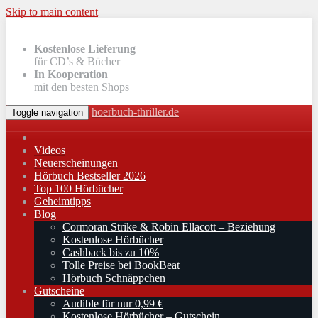
Skip to main content
Kostenlose Lieferung
für CD’s & Bücher
In Kooperation
mit den besten Shops
hoerbuch-thriller.de
Toggle navigation
Videos
Neuerscheinungen
Hörbuch Bestseller 2026
Top 100 Hörbücher
Geheimtipps
Blog
Cormoran Strike & Robin Ellacott – Beziehung
Kostenlose Hörbücher
Cashback bis zu 10%
Tolle Preise bei BookBeat
Hörbuch Schnäppchen
Gutscheine
Audible für nur 0,99 €
Kostenlose Hörbücher – Gutschein