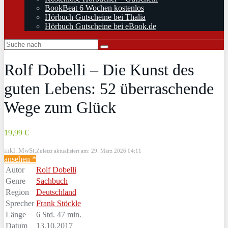
BookBeat 6 Wochen kostenlos
Hörbuch Gutscheine bei Thalia
Hörbuch Gutscheine bei eBook.de
Rolf Dobelli – Die Kunst des
guten Lebens: 52 überraschende
Wege zum Glück
19,99 €
inkl. MwSt.
Zuletzt aktualisiert am: 29. März 2026 04:11
ansehen *
Autor
Rolf Dobelli
Genre
Sachbuch
Region
Deutschland
Sprecher
Frank Stöckle
Länge
6 Std. 47 min.
Datum
13.10.2017