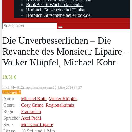
BookBeat 6 Wochen kostenlos
Hörbuch Gutscheine bei Thalia
Hörbuch Gutscheine bei eBook.de
Die Unverbesserlichen – Die
Revanche des Monsieur Lipaire –
Volker Klüpfel, Michael Kobr
18,31 €
inkl. MwSt.
Zuletzt aktualisiert am: 29. März 2026 04:27
ansehen *
Autor
Michael Kobr
,
Volker Klüpfel
Genre
Cosy Crime
,
Regionalkrimis
Region
Frankreich
Sprecher
Axel Prahl
Serie
Monsieur Lipaire
Länge
10 Std. und 1 Min.