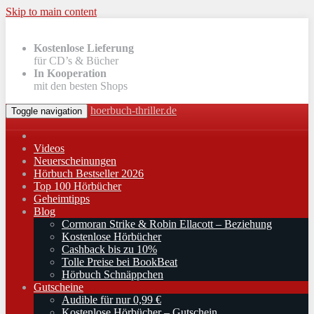
Skip to main content
Kostenlose Lieferung
für CD’s & Bücher
In Kooperation
mit den besten Shops
hoerbuch-thriller.de
Toggle navigation
Videos
Neuerscheinungen
Hörbuch Bestseller 2026
Top 100 Hörbücher
Geheimtipps
Blog
Cormoran Strike & Robin Ellacott – Beziehung
Kostenlose Hörbücher
Cashback bis zu 10%
Tolle Preise bei BookBeat
Hörbuch Schnäppchen
Gutscheine
Audible für nur 0,99 €
Kostenlose Hörbücher – Gutschein