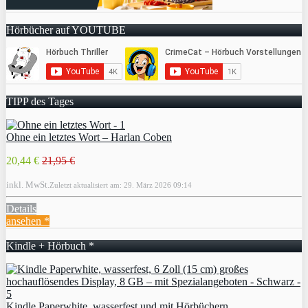
Hörbücher auf YOUTUBE
TIPP des Tages
Ohne ein letztes Wort – Harlan Coben
20,44 €
21,95 €
inkl. MwSt.
Zuletzt aktualisiert am: 29. März 2026 09:14
Details
ansehen *
Kindle + Hörbuch *
Kindle Paperwhite, wasserfest und mit Hörbüchern