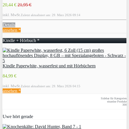
20,44 €
21,95 €
inkl. MwSt.
Zuletzt aktualisiert am: 29. März 2026 09:14
Details
ansehen *
Kindle + Hörbuch *
Kindle Paperwhite, wasserfest und mit Hörbüchern
84,99 €
inkl. MwSt.
Zuletzt aktualisiert am: 29. März 2026 04:15
ansehen *
Sidebar für Kategorien
einzelne Produke
300
Uwe hört gerade