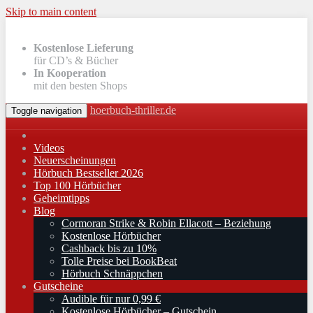
Skip to main content
Kostenlose Lieferung
für CD’s & Bücher
In Kooperation
mit den besten Shops
hoerbuch-thriller.de
Toggle navigation
Videos
Neuerscheinungen
Hörbuch Bestseller 2026
Top 100 Hörbücher
Geheimtipps
Blog
Cormoran Strike & Robin Ellacott – Beziehung
Kostenlose Hörbücher
Cashback bis zu 10%
Tolle Preise bei BookBeat
Hörbuch Schnäppchen
Gutscheine
Audible für nur 0,99 €
Kostenlose Hörbücher – Gutschein