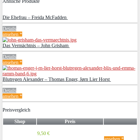
Ähnliche Produkte
Die Ehefrau – Freida McFadden
Details
ansehen *
Das Vermächtnis – John Grisham
Details
ansehen *
Blutregen Alexander – Thomas Enger, Jørn Lier Horst
Details
ansehen *
Preisvergleich
Shop
Preis
9,50 €
ansehen *