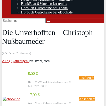
BookBeat 6 Wochen kostenlos
Hörbuch Gutscheine bei Thalia
Hörbuch Gutscheine bei eBook.de
Die Unverhofften – Christoph
Nußbaumeder
(4.5 / 5 bei 2 Stimmen)
Alle (3) anzeigen
Preisvergleich
9,50 €
ansehen *
inkl. MwSt.
Zuletzt aktualisiert am: 29.
März 2026 08:13
17,99 €
Ansehen *
inkl. MwSt.
Zuletzt aktualisiert am: 29.