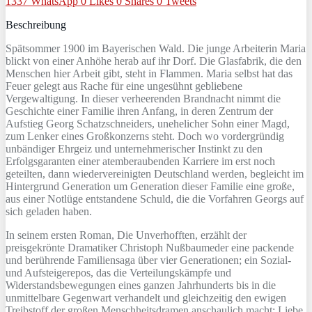
1337
WhatsApp
0
Likes
0
Shares
0
Tweets
Beschreibung
Spätsommer 1900 im Bayerischen Wald. Die junge Arbeiterin Maria
blickt von einer Anhöhe herab auf ihr Dorf. Die Glasfabrik, die den
Menschen hier Arbeit gibt, steht in Flammen. Maria selbst hat das
Feuer gelegt aus Rache für eine ungesühnt gebliebene
Vergewaltigung. In dieser verheerenden Brandnacht nimmt die
Geschichte einer Familie ihren Anfang, in deren Zentrum der
Aufstieg Georg Schatzschneiders, unehelicher Sohn einer Magd,
zum Lenker eines Großkonzerns steht. Doch wo vordergründig
unbändiger Ehrgeiz und unternehmerischer Instinkt zu den
Erfolgsgaranten einer atemberaubenden Karriere im erst noch
geteilten, dann wiedervereinigten Deutschland werden, begleicht im
Hintergrund Generation um Generation dieser Familie eine große,
aus einer Notlüge entstandene Schuld, die die Vorfahren Georgs auf
sich geladen haben.
In seinem ersten Roman, Die Unverhofften, erzählt der
preisgekrönte Dramatiker Christoph Nußbaumeder eine packende
und berührende Familiensaga über vier Generationen; ein Sozial-
und Aufsteigerepos, das die Verteilungskämpfe und
Widerstandsbewegungen eines ganzen Jahrhunderts bis in die
unmittelbare Gegenwart verhandelt und gleichzeitig den ewigen
Treibstoff der großen Menschheitsdramen anschaulich macht: Liebe,