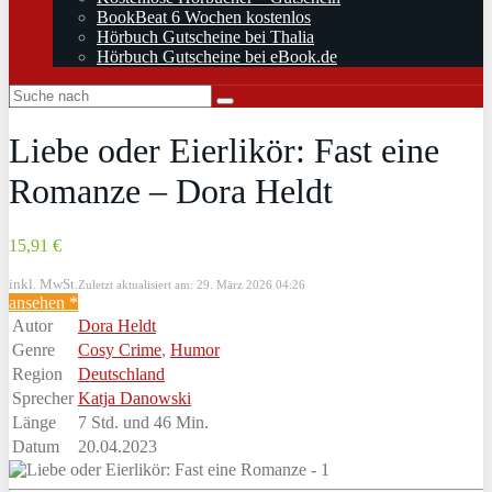
BookBeat 6 Wochen kostenlos
Hörbuch Gutscheine bei Thalia
Hörbuch Gutscheine bei eBook.de
Liebe oder Eierlikör: Fast eine
Romanze – Dora Heldt
15,91 €
inkl. MwSt.
Zuletzt aktualisiert am: 29. März 2026 04:26
ansehen *
Autor
Dora Heldt
Genre
Cosy Crime
,
Humor
Region
Deutschland
Sprecher
Katja Danowski
Länge
7 Std. und 46 Min.
Datum
20.04.2023