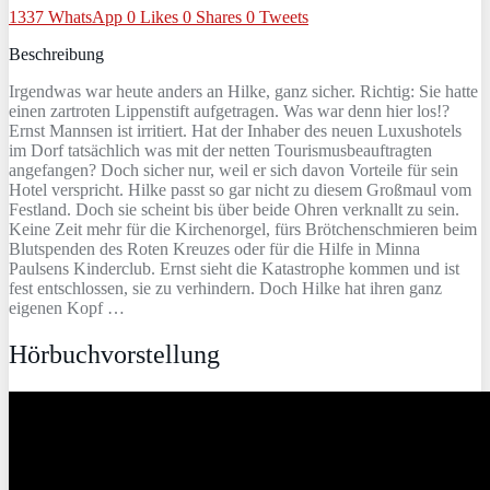
1337
WhatsApp
0
Likes
0
Shares
0
Tweets
Beschreibung
Irgendwas war heute anders an Hilke, ganz sicher. Richtig: Sie hatte
einen zartroten Lippenstift aufgetragen. Was war denn hier los!?
Ernst Mannsen ist irritiert. Hat der Inhaber des neuen Luxushotels
im Dorf tatsächlich was mit der netten Tourismusbeauftragten
angefangen? Doch sicher nur, weil er sich davon Vorteile für sein
Hotel verspricht. Hilke passt so gar nicht zu diesem Großmaul vom
Festland. Doch sie scheint bis über beide Ohren verknallt zu sein.
Keine Zeit mehr für die Kirchenorgel, fürs Brötchenschmieren beim
Blutspenden des Roten Kreuzes oder für die Hilfe in Minna
Paulsens Kinderclub. Ernst sieht die Katastrophe kommen und ist
fest entschlossen, sie zu verhindern. Doch Hilke hat ihren ganz
eigenen Kopf …
Hörbuchvorstellung