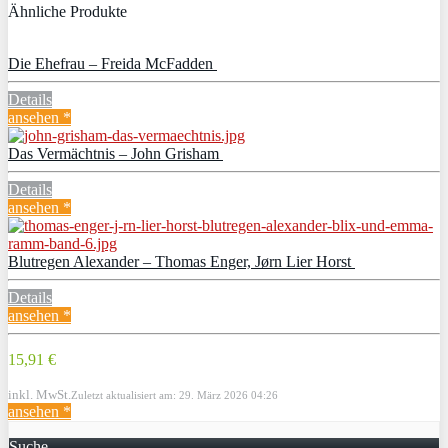
Ähnliche Produkte
Die Ehefrau – Freida McFadden
Details
ansehen *
Das Vermächtnis – John Grisham
Details
ansehen *
Blutregen Alexander – Thomas Enger, Jørn Lier Horst
Details
ansehen *
15,91 €
inkl. MwSt.
Zuletzt aktualisiert am: 29. März 2026 04:26
ansehen *
Suche