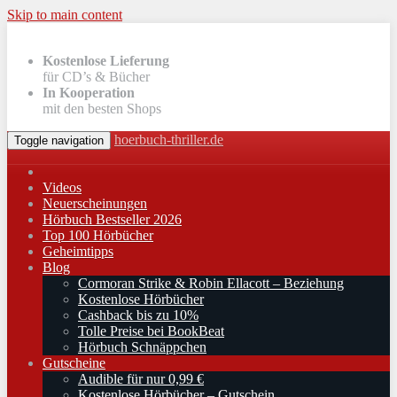
Skip to main content
Kostenlose Lieferung
für CD’s & Bücher
In Kooperation
mit den besten Shops
hoerbuch-thriller.de
Toggle navigation
Videos
Neuerscheinungen
Hörbuch Bestseller 2026
Top 100 Hörbücher
Geheimtipps
Blog
Cormoran Strike & Robin Ellacott – Beziehung
Kostenlose Hörbücher
Cashback bis zu 10%
Tolle Preise bei BookBeat
Hörbuch Schnäppchen
Gutscheine
Audible für nur 0,99 €
Kostenlose Hörbücher – Gutschein