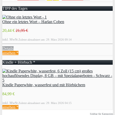
TIPP des Tages
Ohne ein letztes Wort – Harlan Coben
20,44 €
21,95 €
inkl. MwSt.
Zuletzt aktualisiert am: 29. März 2026 09:14
Details
ansehen *
Kindle + Hörbuch *
Kindle Paperwhite, wasserfest und mit Hörbüchern
84,99 €
inkl. MwSt.
Zuletzt aktualisiert am: 29. März 2026 04:15
ansehen *
Sidebar für Kategorien