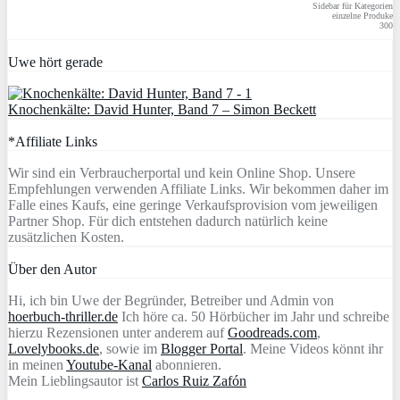
Sidebar für Kategorien
einzelne Produke
300
Uwe hört gerade
Knochenkälte: David Hunter, Band 7 – Simon Beckett
*Affiliate Links
Wir sind ein Verbraucherportal und kein Online Shop. Unsere
Empfehlungen verwenden Affiliate Links. Wir bekommen daher im
Falle eines Kaufs, eine geringe Verkaufsprovision vom jeweiligen
Partner Shop. Für dich entstehen dadurch natürlich keine
zusätzlichen Kosten.
Über den Autor
Hi, ich bin Uwe der Begründer, Betreiber und Admin von
hoerbuch-thriller.de
Ich höre ca. 50 Hörbücher im Jahr und schreibe
hierzu Rezensionen unter anderem auf
Goodreads.com
,
Lovelybooks.de
, sowie im
Blogger Portal
. Meine Videos könnt ihr
in meinen
Youtube-Kanal
abonnieren.
Mein Lieblingsautor ist
Carlos Ruiz Zafón