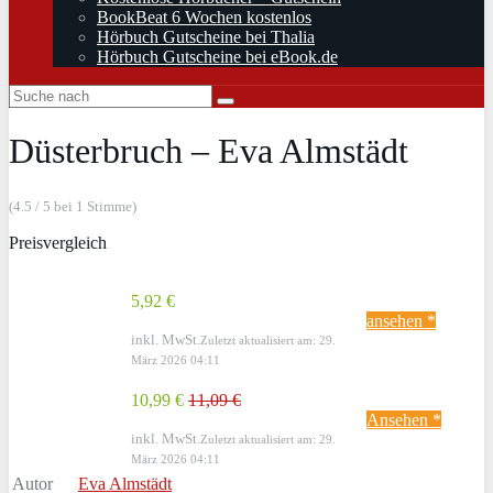
BookBeat 6 Wochen kostenlos
Hörbuch Gutscheine bei Thalia
Hörbuch Gutscheine bei eBook.de
Düsterbruch – Eva Almstädt
(4.5 / 5 bei 1 Stimme)
Preisvergleich
5,92 €
ansehen *
inkl. MwSt.
Zuletzt aktualisiert am: 29.
März 2026 04:11
10,99 €
11,09 €
Ansehen *
inkl. MwSt.
Zuletzt aktualisiert am: 29.
März 2026 04:11
Autor
Eva Almstädt