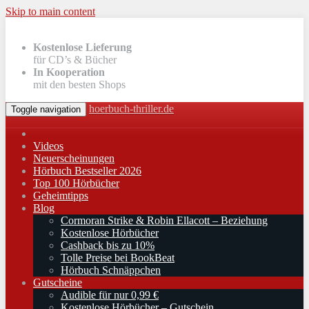
Skip to main content
Kostenlose Lieferung
für CD’s & Bücher
In Kooperation
mit den besten Shops
hoerbuch-thriller.de
Toggle navigation
Videos
Neuerscheinungen
Hörbuch Bestseller 2026
Top 100 Hörbücher
Geheimtipps
Blog
Cormoran Strike & Robin Ellacott – Beziehung
Kostenlose Hörbücher
Cashback bis zu 10%
Tolle Preise bei BookBeat
Hörbuch Schnäppchen
Gutscheine
Audible für nur 0,99 €
Kostenlose Hörbücher – Gutschein