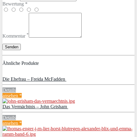
Bewertung *
*
Kommentar
Ähnliche Produkte
Die Ehefrau – Freida McFadden
Details
ansehen *
Das Vermächtnis – John Grisham
Details
ansehen *