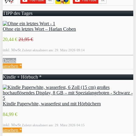
TIPP des Tages
Ohne ein letztes Wort – Harlan Coben
20,44 €
21,95 €
inkl. MwSt.
Zuletzt aktualisiert am: 29. März 2026 09:14
Details
ansehen *
Kindle + Hörbuch *
Kindle Paperwhite, wasserfest und mit Hörbüchern
84,99 €
inkl. MwSt.
Zuletzt aktualisiert am: 29. März 2026 04:15
ansehen *