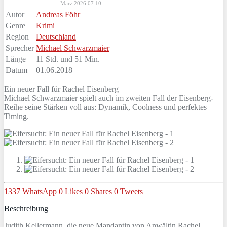
März 2026 07:10
Autor
Andreas Föhr
Genre
Krimi
Region
Deutschland
Sprecher
Michael Schwarzmaier
Länge
11 Std. und 51 Min.
Datum
01.06.2018
Ein neuer Fall für Rachel Eisenberg
Michael Schwarzmaier spielt auch im zweiten Fall der Eisenberg-
Reihe seine Stärken voll aus: Dynamik, Coolness und perfektes
Timing.
1337
WhatsApp
0
Likes
0
Shares
0
Tweets
Beschreibung
Judith Kellermann, die neue Mandantin von Anwältin Rachel