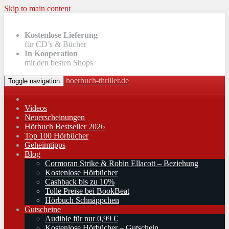
Skip to main content
Kostenlose Lieferung
für CD’s & Bücher
In Kooperation
mit den besten Shops
hoerbuch-thriller.de
Toggle navigation
Videos
Neuerscheinungen
Hörbuch Bestseller 2026
Top 100 Hörbücher
Geheimtipps
Blog
Cormoran Strike & Robin Ellacott – Beziehung
Kostenlose Hörbücher
Cashback bis zu 10%
Tolle Preise bei BookBeat
Hörbuch Schnäppchen
Gutscheine
Audible für nur 0,99 €
Kostenlose Hörbücher – Gutschein