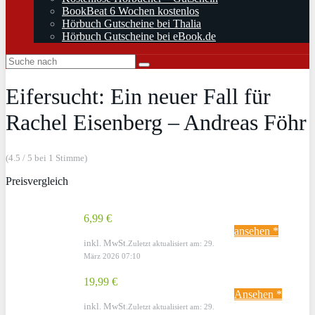
BookBeat 6 Wochen kostenlos
Hörbuch Gutscheine bei Thalia
Hörbuch Gutscheine bei eBook.de
Eifersucht: Ein neuer Fall für
Rachel Eisenberg – Andreas Föhr
(4.5 / 5 bei 1 Stimme)
Preisvergleich
6,99 €
ansehen *
inkl. MwSt.
Zuletzt aktualisiert am: 29.
März 2026 07:10
19,99 €
Ansehen *
inkl. MwSt.
Zuletzt aktualisiert am: 29.