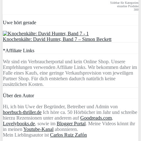
Sidebar für Kategorien
einzelne Produke
300
Uwe hört gerade
Knochenkälte: David Hunter, Band 7 – Simon Beckett
*Affiliate Links
Wir sind ein Verbraucherportal und kein Online Shop. Unsere
Empfehlungen verwenden Affiliate Links. Wir bekommen daher im
Falle eines Kaufs, eine geringe Verkaufsprovision vom jeweiligen
Partner Shop. Für dich entstehen dadurch natürlich keine
zusätzlichen Kosten.
Über den Autor
Hi, ich bin Uwe der Begründer, Betreiber und Admin von
hoerbuch-thriller.de
Ich höre ca. 50 Hörbücher im Jahr und schreibe
hierzu Rezensionen unter anderem auf
Goodreads.com
,
Lovelybooks.de
, sowie im
Blogger Portal
. Meine Videos könnt ihr
in meinen
Youtube-Kanal
abonnieren.
Mein Lieblingsautor ist
Carlos Ruiz Zafón