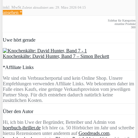
inkl. MwSt.
Zuletzt aktualisiert am: 29. März 2026 04:15
ansehen *
Sidebar für Kategorien
einzelne Produke
300
Uwe hört gerade
Knochenkälte: David Hunter, Band 7 – Simon Beckett
*Affiliate Links
Wir sind ein Verbraucherportal und kein Online Shop. Unsere
Empfehlungen verwenden Affiliate Links. Wir bekommen daher im
Falle eines Kaufs, eine geringe Verkaufsprovision vom jeweiligen
Partner Shop. Für dich entstehen dadurch natürlich keine
zusätzlichen Kosten.
Über den Autor
Hi, ich bin Uwe der Begründer, Betreiber und Admin von
hoerbuch-thriller.de
Ich höre ca. 50 Hörbücher im Jahr und schreibe
hierzu Rezensionen unter anderem auf
Goodreads.com
,