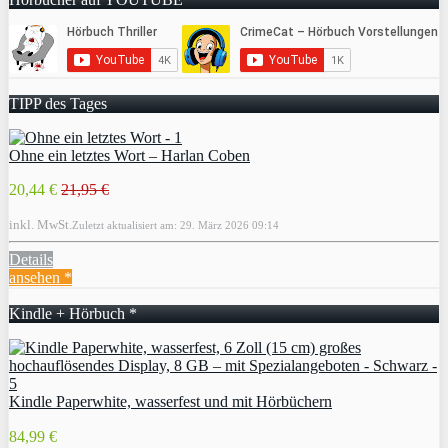
TIPP des Tages
Ohne ein letztes Wort – Harlan Coben
20,44 €
21,95 €
inkl. MwSt.
Zuletzt aktualisiert am: 29. März 2026 09:14
Details
ansehen *
Kindle + Hörbuch *
Kindle Paperwhite, wasserfest und mit Hörbüchern
84,99 €