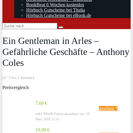
BookBeat 6 Wochen kostenlos
Hörbuch Gutscheine bei Thalia
Hörbuch Gutscheine bei eBook.de
Ein Gentleman in Arles –
Gefährliche Geschäfte – Anthony
Coles
(4 / 5 bei 1 Stimme)
Preisvergleich
7,69 €
ansehen *
inkl. MwSt.
Zuletzt aktualisiert am: 29.
März 2026 12:12
19,99 €