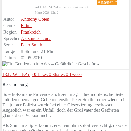
Ansehen *
inkl. MwSt.
Zuletzt aktualisiert am: 29.
März 2026 12:12
Autor
Anthony Coles
Genre
Krimi
Region
Frankreich
Sprecher
Alexander Duda
Serie
Peter Smith
Länge
8 Std. und 21 Min.
Datum
02.05.2019
1337
WhatsApp
0
Likes
0
Shares
0
Tweets
Beschreibung
So erholsam die Provence auch sein mag – ihre mörderische Seite
holt den ehemaligen Geheimdienstler Peter Smith immer wieder ein.
Ein junger Polizist wurde bei einer Observierung erschossen.
Angeblich war es ein Unfall, doch der Großvater des Getöteten
glaubt diese Version nicht.
Als Smith ins Spiel kommt, erscheint ihm sofort verdächtig, dass der
Leichnam eingeäschert wurde. Und warum hat sogar der