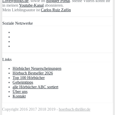
Lovelybooks.de
, sowie im
Blogger Portal
. Meine Videos könnt ihr
in meinen
Youtube-Kanal
abonnieren.
Mein Lieblingsautor ist
Carlos Ruiz Zafón
Soziale Netzwerke
Links
Hörbücher Neuerscheinungen
Hörbuch Bestseller 2026
Top 100 Hörbücher
Geheimtipps
alle Hörbücher ABC sortiert
Über uns
Kontakt
Copyright 2016 2017 2018 2019 -
hoerbuch-thriller.de