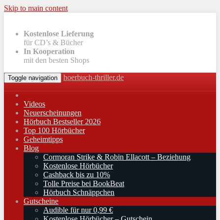
Skip to main content
Kostenlose Lieferung
für CD’s & Bücher
In Kooperation
mit den besten Shops
hoerbuch-thriller.de
Toggle navigation
Videos
Neuerscheinungen
Hörbuch Bestseller 2026
Top 100 Hörbücher
Geheimtipps
Blog
Cormoran Strike & Robin Ellacott – Beziehung
Kostenlose Hörbücher
Cashback bis zu 10%
Tolle Preise bei BookBeat
Hörbuch Schnäppchen
Gutscheine
Audible für nur 0,99 €
Kostenlose Hörbücher – Gutschein