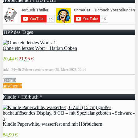
Hörbücher auf YOUTUBE
TIPP des Tages
Ohne ein letztes Wort – Harlan Coben
20,44 €
21,95 €
inkl. MwSt.
Zuletzt aktualisiert am: 29. März 2026 09:14
Details
ansehen *
Kindle + Hörbuch *
Kindle Paperwhite, wasserfest und mit Hörbüchern
84,99 €