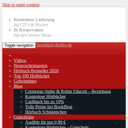
Skip to main content
Kostenlose Lieferung
für CD’s & Bücher
In Kooperation
mit den besten Shops
hoerbuch-thriller.de
Toggle navigation
Videos
Neuerscheinungen
Hörbuch Bestseller 2026
Top 100 Hörbücher
Geheimtipps
Blog
Cormoran Strike & Robin Ellacott – Beziehung
Kostenlose Hörbücher
Cashback bis zu 10%
Tolle Preise bei BookBeat
Hörbuch Schnäppchen
Gutscheine
Audible für nur 0,99 €
Kostenlose Hörbücher – Gutschein