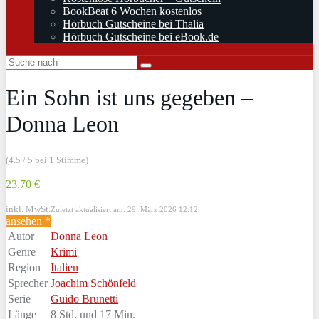
BookBeat 6 Wochen kostenlos
Hörbuch Gutscheine bei Thalia
Hörbuch Gutscheine bei eBook.de
Ein Sohn ist uns gegeben –
Donna Leon
(4.5 / 5 bei 1 Stimme)
23,70 €
inkl. MwSt.
Zuletzt aktualisiert am: 29. März 2026 12:12
ansehen *
Autor
Donna Leon
Genre
Krimi
Region
Italien
Sprecher
Joachim Schönfeld
Serie
Guido Brunetti
Länge
8 Std. und 17 Min.