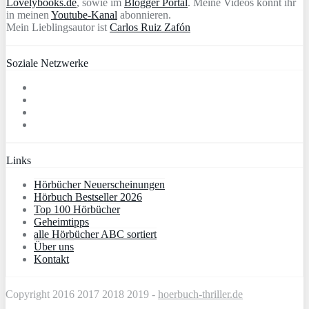
Lovelybooks.de
, sowie im
Blogger Portal
. Meine Videos könnt ihr
in meinen
Youtube-Kanal
abonnieren.
Mein Lieblingsautor ist
Carlos Ruiz Zafón
Soziale Netzwerke
Links
Hörbücher Neuerscheinungen
Hörbuch Bestseller 2026
Top 100 Hörbücher
Geheimtipps
alle Hörbücher ABC sortiert
Über uns
Kontakt
Copyright 2016 2017 2018 2019 -
hoerbuch-thriller.de