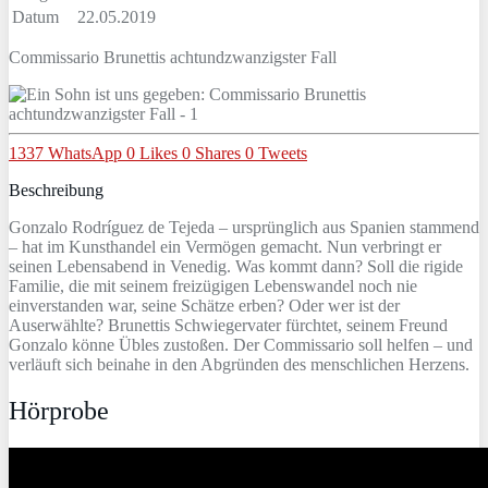
Datum
22.05.2019
Commissario Brunettis achtundzwanzigster Fall
1337
WhatsApp
0
Likes
0
Shares
0
Tweets
Beschreibung
Gonzalo Rodríguez de Tejeda – ursprünglich aus Spanien stammend
– hat im Kunsthandel ein Vermögen gemacht. Nun verbringt er
seinen Lebensabend in Venedig. Was kommt dann? Soll die rigide
Familie, die mit seinem freizügigen Lebenswandel noch nie
einverstanden war, seine Schätze erben? Oder wer ist der
Auserwählte? Brunettis Schwiegervater fürchtet, seinem Freund
Gonzalo könne Übles zustoßen. Der Commissario soll helfen – und
verläuft sich beinahe in den Abgründen des menschlichen Herzens.
Hörprobe