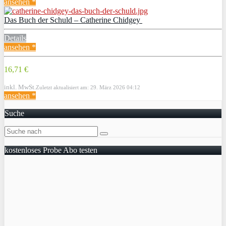
ansehen *
Das Buch der Schuld – Catherine Chidgey
Details
ansehen *
16,71 €
inkl. MwSt.
Zuletzt aktualisiert am: 29. März 2026 04:12
ansehen *
Suche
kostenloses Probe Abo testen