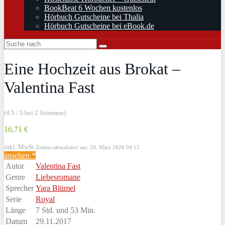
BookBeat 6 Wochen kostenlos
Hörbuch Gutscheine bei Thalia
Hörbuch Gutscheine bei eBook.de
Eine Hochzeit aus Brokat –
Valentina Fast
(4.5 / 5 bei 2 Stimmen)
16,71 €
inkl. MwSt.
Zuletzt aktualisiert am: 29. März 2026 04:12
ansehen *
Autor
Valentina Fast
Genre
Liebesromane
Sprecher
Yara Blümel
Serie
Royal
Länge
7 Std. und 53 Min.
Datum
29.11.2017