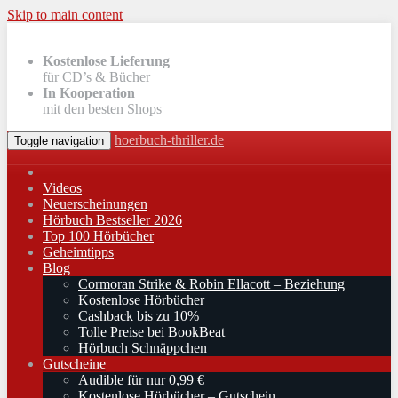
Skip to main content
Kostenlose Lieferung
für CD’s & Bücher
In Kooperation
mit den besten Shops
hoerbuch-thriller.de
Toggle navigation
Videos
Neuerscheinungen
Hörbuch Bestseller 2026
Top 100 Hörbücher
Geheimtipps
Blog
Cormoran Strike & Robin Ellacott – Beziehung
Kostenlose Hörbücher
Cashback bis zu 10%
Tolle Preise bei BookBeat
Hörbuch Schnäppchen
Gutscheine
Audible für nur 0,99 €
Kostenlose Hörbücher – Gutschein