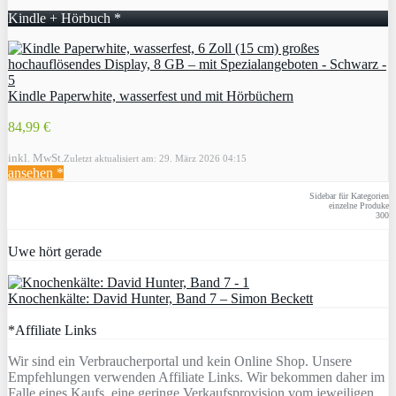
Kindle + Hörbuch *
Kindle Paperwhite, wasserfest und mit Hörbüchern
84,99 €
inkl. MwSt.
Zuletzt aktualisiert am: 29. März 2026 04:15
ansehen *
Sidebar für Kategorien
einzelne Produke
300
Uwe hört gerade
Knochenkälte: David Hunter, Band 7 – Simon Beckett
*Affiliate Links
Wir sind ein Verbraucherportal und kein Online Shop. Unsere
Empfehlungen verwenden Affiliate Links. Wir bekommen daher im
Falle eines Kaufs, eine geringe Verkaufsprovision vom jeweiligen