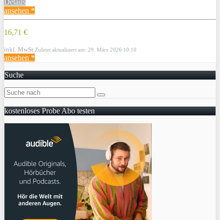
Details
ansehen *
16,71 €
inkl. MwSt.
Zuletzt aktualisiert am: 29. März 2026 10:10
ansehen *
Suche
kostenloses Probe Abo testen