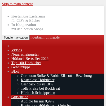
Skip to main content
Kostenlose Lieferung
für CD’s & Bücher
In Kooperation
mit den besten Shops
hoerbuch-thriller.de
Toggle navigation
Videos
Neuerscheinungen
Hörbuch Bestseller 2026
Top 100 Hörbücher
Geheimtipps
Blog
Cormoran Strike & Robin Ellacott – Beziehung
Kostenlose Hörbücher
Cashback bis zu 10%
Tolle Preise bei BookBeat
Hörbuch Schnäppchen
Gutscheine
Audible für nur 0,99 €
Kostenlose Hörbücher – Gutschein