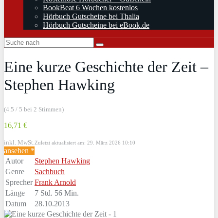
BookBeat 6 Wochen kostenlos
Hörbuch Gutscheine bei Thalia
Hörbuch Gutscheine bei eBook.de
Eine kurze Geschichte der Zeit –
Stephen Hawking
(4.5 / 5 bei 2 Stimmen)
16,71 €
inkl. MwSt.
Zuletzt aktualisiert am: 29. März 2026 10:10
ansehen *
Autor
Stephen Hawking
Genre
Sachbuch
Sprecher
Frank Arnold
Länge
7 Std. 56 Min.
Datum
28.10.2013