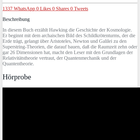
1337
WhatsApp
0
Likes
0
Shares
0
Tweets
Beschreibung
In diesem Buch erzählt Hawking die Geschichte der Kosmologie.
Er beginnt mit dem archaischen Bild des Schildkrötenturms, der die
Erde trägt, gelangt über Aristoteles, Newton und Galilei zu den
Superstring-Theorien, die darauf bauen, daß die Raumzeit zehn oder
gar 26 Dimensionen hat, macht den Leser mit den Grundlagen der
Relativitätstheorie vertraut, der Quantenmechanik und der
Quantentheorie.
Hörprobe