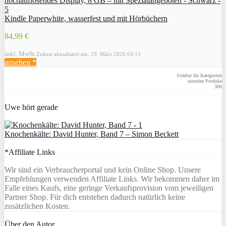
Kindle Paperwhite, wasserfest und mit Hörbüchern
84,99 €
inkl. MwSt.
Zuletzt aktualisiert am: 29. März 2026 04:15
ansehen *
Sidebar für Kategorien
einzelne Produke
300
Uwe hört gerade
Knochenkälte: David Hunter, Band 7 – Simon Beckett
*Affiliate Links
Wir sind ein Verbraucherportal und kein Online Shop. Unsere
Empfehlungen verwenden Affiliate Links. Wir bekommen daher im
Falle eines Kaufs, eine geringe Verkaufsprovision vom jeweiligen
Partner Shop. Für dich entstehen dadurch natürlich keine
zusätzlichen Kosten.
Über den Autor