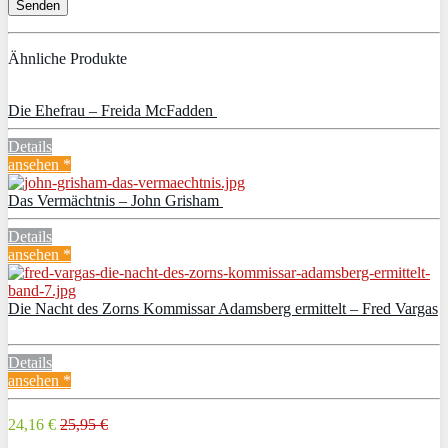
Ähnliche Produkte
Die Ehefrau – Freida McFadden
Details
ansehen *
Das Vermächtnis – John Grisham
Details
ansehen *
Die Nacht des Zorns Kommissar Adamsberg ermittelt – Fred Vargas
Details
ansehen *
24,16 €
25,95 €