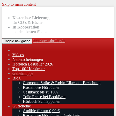
Skip to main content
Kostenlose Lieferung
für CD’s & Bücher
In Kooperation
mit den besten Shops
hoerbuch-thriller.de
Toggle navigation
Videos
Neuerscheinungen
Hörbuch Bestseller 2026
Top 100 Hörbücher
Geheimtipps
Blog
Cormoran Strike & Robin Ellacott – Beziehung
Kostenlose Hörbücher
Cashback bis zu 10%
Tolle Preise bei BookBeat
Hörbuch Schnäppchen
Gutscheine
Audible für nur 0,99 €
Kostenlose Hörbücher – Gutschein