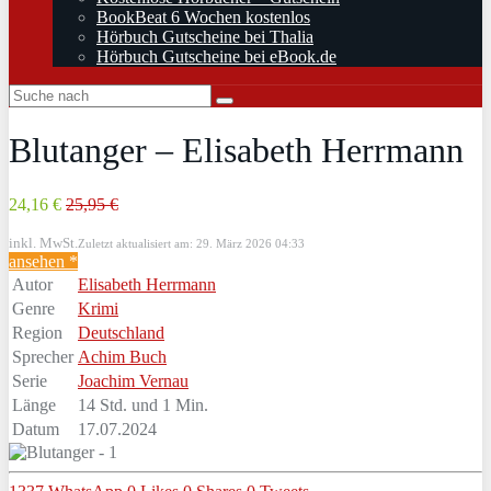
BookBeat 6 Wochen kostenlos
Hörbuch Gutscheine bei Thalia
Hörbuch Gutscheine bei eBook.de
Blutanger – Elisabeth Herrmann
24,16 €
25,95 €
inkl. MwSt.
Zuletzt aktualisiert am: 29. März 2026 04:33
ansehen *
Autor
Elisabeth Herrmann
Genre
Krimi
Region
Deutschland
Sprecher
Achim Buch
Serie
Joachim Vernau
Länge
14 Std. und 1 Min.
Datum
17.07.2024