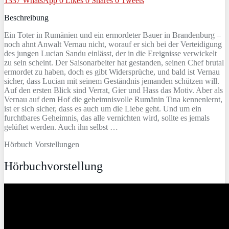
1337
WhatsApp
0
Likes
0
Shares
0
Tweets
Beschreibung
Ein Toter in Rumänien und ein ermordeter Bauer in Brandenburg –
noch ahnt Anwalt Vernau nicht, worauf er sich bei der Verteidigung
des jungen Lucian Sandu einlässt, der in die Ereignisse verwickelt
zu sein scheint. Der Saisonarbeiter hat gestanden, seinen Chef brutal
ermordet zu haben, doch es gibt Widersprüche, und bald ist Vernau
sicher, dass Lucian mit seinem Geständnis jemanden schützen will.
Auf den ersten Blick sind Verrat, Gier und Hass das Motiv. Aber als
Vernau auf dem Hof die geheimnisvolle Rumänin Tina kennenlernt,
ist er sich sicher, dass es auch um die Liebe geht. Und um ein
furchtbares Geheimnis, das alle vernichten wird, sollte es jemals
gelüftet werden. Auch ihn selbst …
Hörbuch Vorstellungen
Hörbuchvorstellung