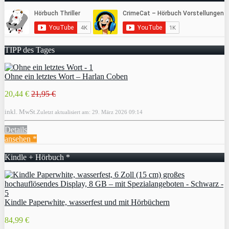
TIPP des Tages
Ohne ein letztes Wort – Harlan Coben
20,44 €
21,95 €
inkl. MwSt.
Zuletzt aktualisiert am: 29. März 2026 09:14
Details
ansehen *
Kindle + Hörbuch *
Kindle Paperwhite, wasserfest und mit Hörbüchern
84,99 €