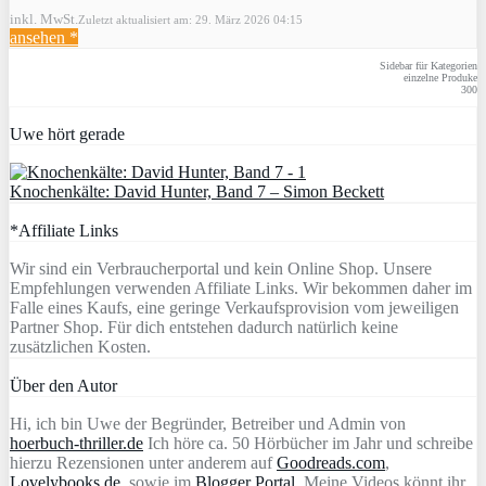
inkl. MwSt.
Zuletzt aktualisiert am: 29. März 2026 04:15
ansehen *
Sidebar für Kategorien
einzelne Produke
300
Uwe hört gerade
Knochenkälte: David Hunter, Band 7 – Simon Beckett
*Affiliate Links
Wir sind ein Verbraucherportal und kein Online Shop. Unsere
Empfehlungen verwenden Affiliate Links. Wir bekommen daher im
Falle eines Kaufs, eine geringe Verkaufsprovision vom jeweiligen
Partner Shop. Für dich entstehen dadurch natürlich keine
zusätzlichen Kosten.
Über den Autor
Hi, ich bin Uwe der Begründer, Betreiber und Admin von
hoerbuch-thriller.de
Ich höre ca. 50 Hörbücher im Jahr und schreibe
hierzu Rezensionen unter anderem auf
Goodreads.com
,
Lovelybooks.de
, sowie im
Blogger Portal
. Meine Videos könnt ihr