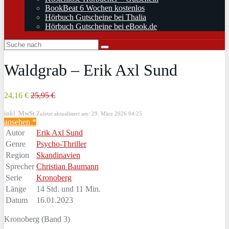
BookBeat 6 Wochen kostenlos
Hörbuch Gutscheine bei Thalia
Hörbuch Gutscheine bei eBook.de
Waldgrab – Erik Axl Sund
24,16 €
25,95 €
inkl. MwSt.
Zuletzt aktualisiert am: 29. März 2026 04:25
ansehen *
Autor
Erik Axl Sund
Genre
Psycho-Thriller
Region
Skandinavien
Sprecher
Christian Baumann
Serie
Kronoberg
Länge
14 Std. und 11 Min.
Datum
16.01.2023
Kronoberg (Band 3)