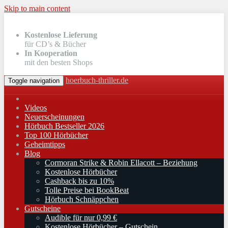
Skip to main content
Kostenlose Lieferung
für CD’s & Bücher
In Kooperation
mit den besten Shops
hoerbuch-thriller.de
Toggle navigation
Videos
Neuerscheinungen
Hörbuch Bestseller 2026
Top 100 Hörbücher
Geheimtipps
Blog
Cormoran Strike & Robin Ellacott – Beziehung
Kostenlose Hörbücher
Cashback bis zu 10%
Tolle Preise bei BookBeat
Hörbuch Schnäppchen
Gutscheine
Audible für nur 0,99 €
Kostenlose Hörbücher – Gutschein