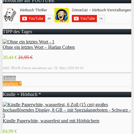
Hörbücher auf YOUTUBE
TIPP des Tages
Ohne ein letztes Wort – Harlan Coben
20,44 €
21,95 €
inkl. MwSt.
Zuletzt aktualisiert am: 29. März 2026 09:14
Details
ansehen *
Kindle + Hörbuch *
Kindle Paperwhite, wasserfest und mit Hörbüchern
84,99 €