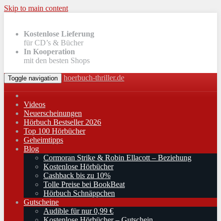
Skip to main content
Kostenlose Lieferung
für CD’s & Bücher
In Kooperation
mit den besten Shops
hoerbuch-thriller.de
Toggle navigation
Videos
Neuerscheinungen
Hörbuch Bestseller 2026
Top 100 Hörbücher
Geheimtipps
Blog
Cormoran Strike & Robin Ellacott – Beziehung
Kostenlose Hörbücher
Cashback bis zu 10%
Tolle Preise bei BookBeat
Hörbuch Schnäppchen
Gutscheine
Audible für nur 0,99 €
Kostenlose Hörbücher – Gutschein