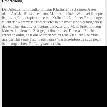
Beschreibung
Der Allgäuer Kriminalkommissar Kluftinger traut seinen Augen
nicht: Auf der Brust eines toten Mannes in einem Wald bei Kempten
liegt, sorgfältig drapiert, eine tote Krähe. Im Laufe der Ermittlungen
taucht der Kommissar immer tiefer in die mystische Vergangenheit
des Allgäus ein, und es beginnt ein Katz-und-Maus-Spiel mit dem
Mörder, bei dem die Zeit gegen ihn arbeitet. Denn alle Zeichen
sprechen dafür, dass das Morden weitergeht. Zu allem Überfluss
quartiert ihn seine Frau wegen eines Wasserrohrbruchs auch noch
beim ungeliebten Dr. Langhammer ein.