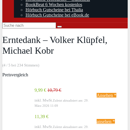
BookBeat 6 Wochen kostenlos
Hörbuch Gutscheine bei Thalia
Hörbuch Gutscheine bei eBook.de
Erntedank – Volker Klüpfel,
Michael Kobr
(4 / 5 bei 234 Stimmen)
Preisvergleich
9,99 €
10,79 €
Ansehen *
inkl. MwSt.
Zuletzt aktualisiert am: 29.
März 2026 11:09
11,39 €
ansehen *
inkl. MwSt.
Zuletzt aktualisiert am: 29.