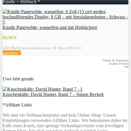
Kindle + Hörbuch *
Kindle Paperwhite, wasserfest und mit Hörbüchern
84,99 €
inkl. MwSt.
Zuletzt aktualisiert am: 29. März 2026 04:15
ansehen *
Sidebar für Kategorien
einzelne Produke
300
Uwe hört gerade
Knochenkälte: David Hunter, Band 7 – Simon Beckett
*Affiliate Links
Wir sind ein Verbraucherportal und kein Online Shop. Unsere
Empfehlungen verwenden Affiliate Links. Wir bekommen daher im
Falle eines Kaufs, eine geringe Verkaufsprovision vom jeweiligen
Partner Shop. Für dich entstehen dadurch natürlich keine