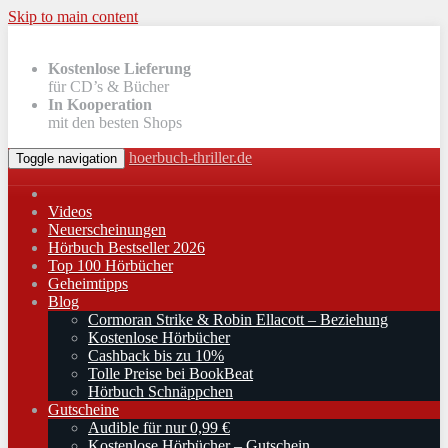
Skip to main content
Kostenlose Lieferung
für CD’s & Bücher
In Kooperation
mit den besten Shops
hoerbuch-thriller.de
Toggle navigation
Videos
Neuerscheinungen
Hörbuch Bestseller 2026
Top 100 Hörbücher
Geheimtipps
Blog
Cormoran Strike & Robin Ellacott – Beziehung
Kostenlose Hörbücher
Cashback bis zu 10%
Tolle Preise bei BookBeat
Hörbuch Schnäppchen
Gutscheine
Audible für nur 0,99 €
Kostenlose Hörbücher – Gutschein