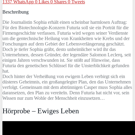
1337
WhatsApp
0
Likes
0
Shares
0
Tweets
Beschreibung
Die Journalistin Sophia erhält einen scheinbar harmlosen Auftrag:
Für den Biotechnologie-Konzern Futuria soll sie ein Porträt für die
Firmengeschichte verfassen. Futuria wird wegen seiner Verdienste
um die gentechnische Heilung von Krankheiten wie Krebs und der
Forschungen auf dem Gebiet der Lebensverlängerung geschätzt.
Doch je tiefer Sophia gräbt, desto unheimlicher wird ihr das
Unternehmen, dessen Gründer, der legendäre Salomon Leclerq, seit
einigen Jahren verschwunden ist. Sie stößt auf Hinweise, dass
Futuria den genetischen Schlüssel für die Unsterblichkeit gefunden
hat.
Doch hinter der Verheißung von ewigem Leben verbirgt sich ein
düsteres Geheimnis, ein großangelegter Plan, den das Unternehmen
verfolgt. Gemeinsam mit dem abtrünnigen Casper muss Sophia alles
daransetzen, den Plan zu vereiteln. Denn Futuria hat nicht vor, sein
Wissen nur zum Wohle der Menschheit einzusetzen…
Hörprobe – Ewiges Leben