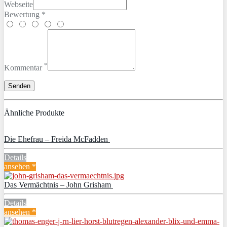
Webseite
Bewertung *
*
Kommentar
Ähnliche Produkte
Die Ehefrau – Freida McFadden
Details
ansehen *
Das Vermächtnis – John Grisham
Details
ansehen *