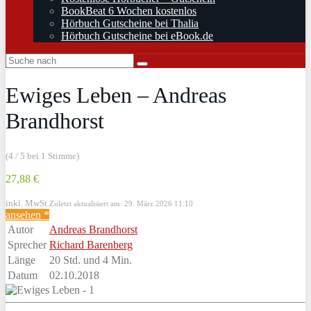
BookBeat 6 Wochen kostenlos
Hörbuch Gutscheine bei Thalia
Hörbuch Gutscheine bei eBook.de
Ewiges Leben – Andreas
Brandhorst
(4 / 5 bei 1 Stimme)
27,88 €
inkl. MwSt.
Zuletzt aktualisiert am: 29. März 2026 11:10
ansehen *
Autor
Andreas Brandhorst
Sprecher
Richard Barenberg
Länge
20 Std. und 4 Min.
Datum
02.10.2018