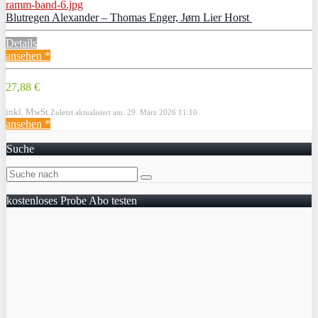
Blutregen Alexander – Thomas Enger, Jørn Lier Horst
Details
ansehen *
27,88 €
inkl. MwSt.
Zuletzt aktualisiert am: 29. März 2026 11:10
ansehen *
Suche
kostenloses Probe Abo testen