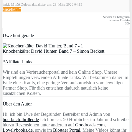
inkl. MwSt.
Zuletzt aktualisiert am: 29. März 2026 04:15
ansehen *
Sidebar für Kategorien
einzelne Produke
300
Uwe hört gerade
Knochenkälte: David Hunter, Band 7 – Simon Beckett
*Affiliate Links
Wir sind ein Verbraucherportal und kein Online Shop. Unsere
Empfehlungen verwenden Affiliate Links. Wir bekommen daher im
Falle eines Kaufs, eine geringe Verkaufsprovision vom jeweiligen
Partner Shop. Für dich entstehen dadurch natürlich keine
zusätzlichen Kosten.
Über den Autor
Hi, ich bin Uwe der Begründer, Betreiber und Admin von
hoerbuch-thriller.de
Ich höre ca. 50 Hörbücher im Jahr und schreibe
hierzu Rezensionen unter anderem auf
Goodreads.com
,
Lovelybooks.de
, sowie im
Blogger Portal
. Meine Videos könnt ihr