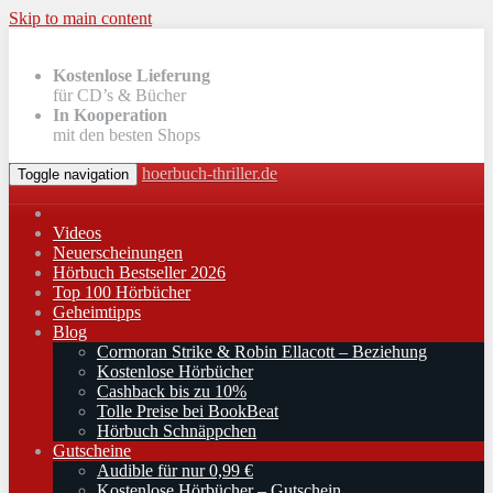
Skip to main content
Kostenlose Lieferung
für CD’s & Bücher
In Kooperation
mit den besten Shops
hoerbuch-thriller.de
Toggle navigation
Videos
Neuerscheinungen
Hörbuch Bestseller 2026
Top 100 Hörbücher
Geheimtipps
Blog
Cormoran Strike & Robin Ellacott – Beziehung
Kostenlose Hörbücher
Cashback bis zu 10%
Tolle Preise bei BookBeat
Hörbuch Schnäppchen
Gutscheine
Audible für nur 0,99 €
Kostenlose Hörbücher – Gutschein