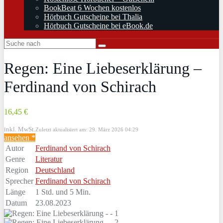
BookBeat 6 Wochen kostenlos
Hörbuch Gutscheine bei Thalia
Hörbuch Gutscheine bei eBook.de
Regen: Eine Liebeserklärung –
Ferdinand von Schirach
16,45 €
inkl. MwSt.
Zuletzt aktualisiert am: 29. März 2026 04:29
ansehen *
Autor
Ferdinand von Schirach
Genre
Literatur
Region
Deutschland
Sprecher
Ferdinand von Schirach
Länge
1 Std. und 5 Min.
Datum
23.08.2023