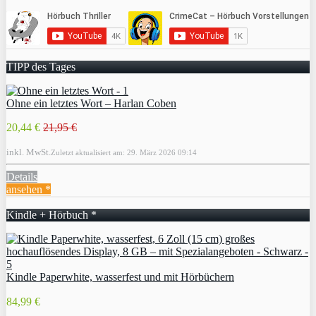
TIPP des Tages
Ohne ein letztes Wort – Harlan Coben
20,44 €
21,95 €
inkl. MwSt.
Zuletzt aktualisiert am: 29. März 2026 09:14
Details
ansehen *
Kindle + Hörbuch *
Kindle Paperwhite, wasserfest und mit Hörbüchern
84,99 €