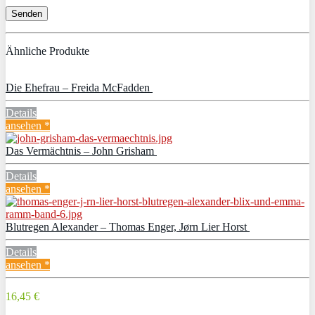
Ähnliche Produkte
Die Ehefrau – Freida McFadden
Details
ansehen *
Das Vermächtnis – John Grisham
Details
ansehen *
Blutregen Alexander – Thomas Enger, Jørn Lier Horst
Details
ansehen *
16,45 €