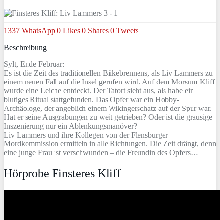
1337
WhatsApp
0
Likes
0
Shares
0
Tweets
Beschreibung
Sylt, Ende Februar:
Es ist die Zeit des traditionellen Biikebrennens, als Liv Lammers zu
einem neuen Fall auf die Insel gerufen wird. Auf dem Morsum-Kliff
wurde eine Leiche entdeckt. Der Tatort sieht aus, als habe ein
blutiges Ritual stattgefunden. Das Opfer war ein Hobby-
Archäologe, der angeblich einem Wikingerschatz auf der Spur war.
Hat er seine Ausgrabungen zu weit getrieben? Oder ist die grausige
Inszenierung nur ein Ablenkungsmanöver?
Liv Lammers und ihre Kollegen von der Flensburger
Mordkommission ermitteln in alle Richtungen. Die Zeit drängt, denn
eine junge Frau ist verschwunden – die Freundin des Opfers…
Hörprobe Finsteres Kliff