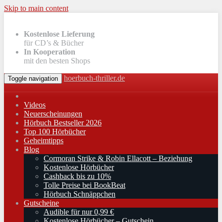
Skip to main content
Kostenlose Lieferung
für CD’s & Bücher
In Kooperation
mit den besten Shops
hoerbuch-thriller.de
Toggle navigation
Videos
Neuerscheinungen
Hörbuch Bestseller 2026
Top 100 Hörbücher
Geheimtipps
Blog
Cormoran Strike & Robin Ellacott – Beziehung
Kostenlose Hörbücher
Cashback bis zu 10%
Tolle Preise bei BookBeat
Hörbuch Schnäppchen
Gutscheine
Audible für nur 0,99 €
Kostenlose Hörbücher – Gutschein