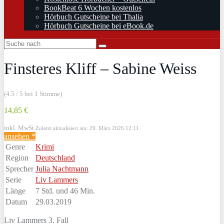
BookBeat 6 Wochen kostenlos
Hörbuch Gutscheine bei Thalia
Hörbuch Gutscheine bei eBook.de
Finsteres Kliff – Sabine Weiss
(4.5 / 5 bei 1 Stimme)
14,85 €
inkl. MwSt.
Zuletzt aktualisiert am: 29. März 2026 12:11
ansehen *
Genre
Krimi
Region
Deutschland
Sprecher
Julia Nachtmann
Serie
Liv Lammers
Länge
7 Std. und 46 Min.
Datum
29.03.2019
Liv Lammers 3. Fall