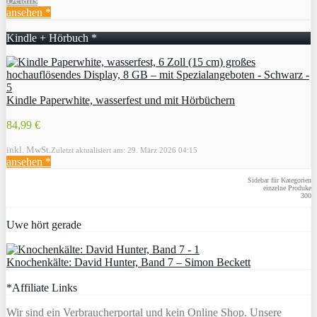
ansehen *
Kindle + Hörbuch *
Kindle Paperwhite, wasserfest und mit Hörbüchern
84,99 €
inkl. MwSt.
Zuletzt aktualisiert am: 29. März 2026 04:15
ansehen *
Sidebar für Kategorien
einzelne Produke
300
Uwe hört gerade
Knochenkälte: David Hunter, Band 7 – Simon Beckett
*Affiliate Links
Wir sind ein Verbraucherportal und kein Online Shop. Unsere