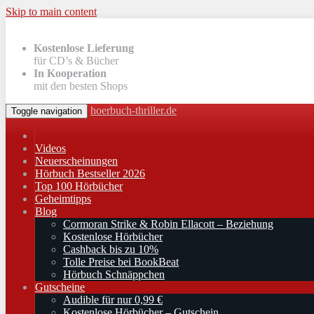
Skip to main content
Kostenlose Lieferung
für CD’s & Bücher
In Kooperation
mit den besten Shops
hoerbuch-thriller.de
Toggle navigation
Videos
Neuerscheinungen
Hörbuch Bestseller 2026
Top 100 Hörbücher
Geheimtipps
Blog
Cormoran Strike & Robin Ellacott – Beziehung
Kostenlose Hörbücher
Cashback bis zu 10%
Tolle Preise bei BookBeat
Hörbuch Schnäppchen
Gutscheine
Audible für nur 0,99 €
Kostenlose Hörbücher – Gutschein