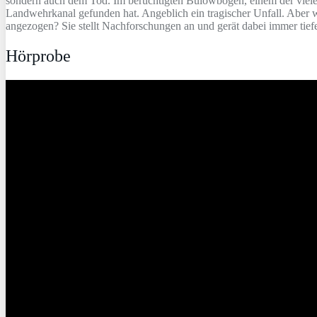
sondern auch dem Tod. Im berüchtigten Bülowbogen, einem der vielen 
Landwehrkanal gefunden hat. Angeblich ein tragischer Unfall. Aber w
angezogen? Sie stellt Nachforschungen an und gerät dabei immer tiefer
Hörprobe