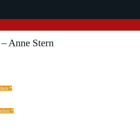
 – Anne Stern
ehen *
ehen *