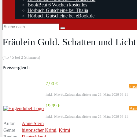
BookBeat 6 Wochen kostenlos
Hörbuch Gutscheine bei Thalia
Hörbuch Gutscheine bei eBook.de
Fräulein Gold. Schatten und Licht
(4.5 / 5 bei 2 Stimmen)
Preisvergleich
7,90 €
ans
inkl. MwSt.
Zuletzt aktualisiert am: 29. März 2026 08:11
19,99 €
Ans
inkl. MwSt.
Zuletzt aktualisiert am: 29. März 2026 08:11
Autor
Anne Stern
Genre
historischer Krimi
,
Krimi
Region
Deutschland