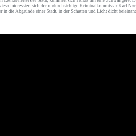
Elendsviertel der Stadt, kümmert sich Hulda um eine Schwangere. Die 
ieso interessiert sich der undurchsichtige Kriminalkommissar Karl Nor
 in die Abgründe einer Stadt, in der Schatten und Licht dicht beieinand