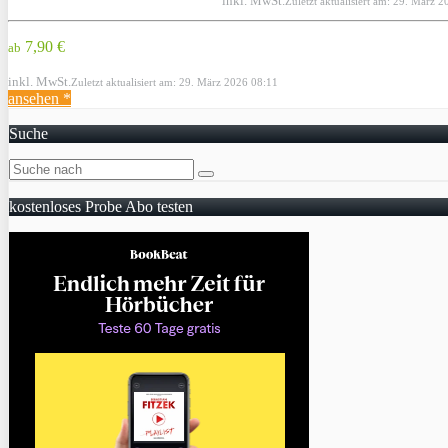
inkl. MwSt.
Zuletzt aktualisiert am: 29. März 
7,90 €
ab
inkl. MwSt.
Zuletzt aktualisiert am: 29. März 2026 08:11
ansehen *
Suche
kostenloses Probe Abo testen