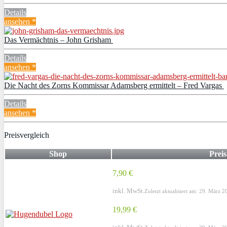
Details
ansehen *
Das Vermächtnis – John Grisham
Details
ansehen *
Die Nacht des Zorns Kommissar Adamsberg ermittelt – Fred Vargas
Details
ansehen *
Preisvergleich
Shop
Preis
7,90 €
inkl. MwSt.
Zuletzt aktualisiert am: 29. März 
19,99 €