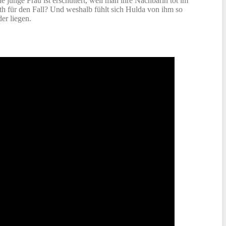
junge Frau ist erschüttert, weil man ihre Nachbarin tot im
th für den Fall? Und weshalb fühlt sich Hulda von ihm so
er liegen.