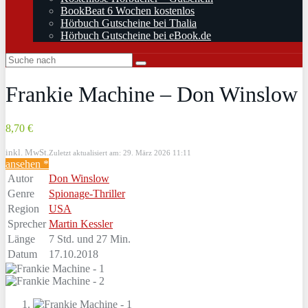
BookBeat 6 Wochen kostenlos
Hörbuch Gutscheine bei Thalia
Hörbuch Gutscheine bei eBook.de
Frankie Machine – Don Winslow
8,70 €
inkl. MwSt.
Zuletzt aktualisiert am: 29. März 2026 11:11
ansehen *
Autor
Don Winslow
Genre
Spionage-Thriller
Region
USA
Sprecher
Martin Kessler
Länge
7 Std. und 27 Min.
Datum
17.10.2018