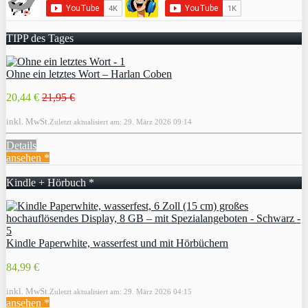
TIPP des Tages
Ohne ein letztes Wort – Harlan Coben
20,44 €
21,95 €
inkl. MwSt.
Zuletzt aktualisiert am: 29. März 2026 09:14
Details
ansehen *
Kindle + Hörbuch *
Kindle Paperwhite, wasserfest und mit Hörbüchern
84,99 €
inkl. MwSt.
Zuletzt aktualisiert am: 29. März 2026 04:15
ansehen *