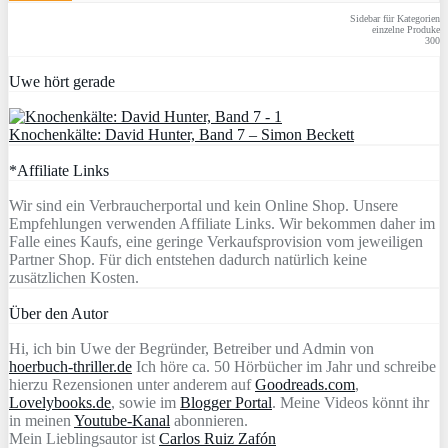
Sidebar für Kategorien
einzelne Produke
300
Uwe hört gerade
Knochenkälte: David Hunter, Band 7 – Simon Beckett
*Affiliate Links
Wir sind ein Verbraucherportal und kein Online Shop. Unsere
Empfehlungen verwenden Affiliate Links. Wir bekommen daher im
Falle eines Kaufs, eine geringe Verkaufsprovision vom jeweiligen
Partner Shop. Für dich entstehen dadurch natürlich keine
zusätzlichen Kosten.
Über den Autor
Hi, ich bin Uwe der Begründer, Betreiber und Admin von
hoerbuch-thriller.de
Ich höre ca. 50 Hörbücher im Jahr und schreibe
hierzu Rezensionen unter anderem auf
Goodreads.com
,
Lovelybooks.de
, sowie im
Blogger Portal
. Meine Videos könnt ihr
in meinen
Youtube-Kanal
abonnieren.
Mein Lieblingsautor ist
Carlos Ruiz Zafón