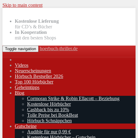
Skip to main content
Kostenlose Lieferung
für CD’s & Bücher
In Kooperation
mit den besten Shops
hoerbuch-thriller.de
Toggle navigation
Videos
Neuerscheinungen
Hörbuch Bestseller 2026
Top 100 Hörbücher
Geheimtipps
Blog
Cormoran Strike & Robin Ellacott – Beziehung
Kostenlose Hörbücher
Cashback bis zu 10%
Tolle Preise bei BookBeat
Hörbuch Schnäppchen
Gutscheine
Audible für nur 0,99 €
Kostenlose Hörbücher – Gutschein