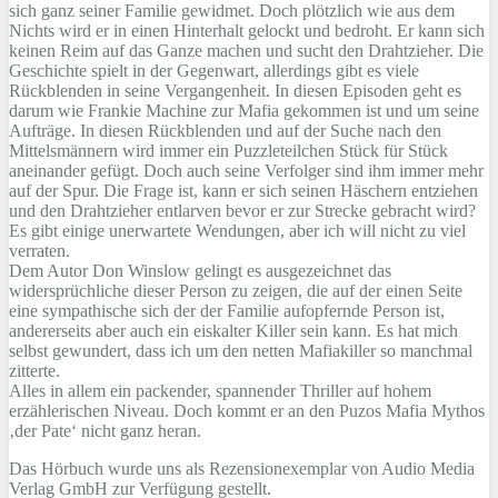
sich ganz seiner Familie gewidmet. Doch plötzlich wie aus dem
Nichts wird er in einen Hinterhalt gelockt und bedroht. Er kann sich
keinen Reim auf das Ganze machen und sucht den Drahtzieher. Die
Geschichte spielt in der Gegenwart, allerdings gibt es viele
Rückblenden in seine Vergangenheit. In diesen Episoden geht es
darum wie Frankie Machine zur Mafia gekommen ist und um seine
Aufträge. In diesen Rückblenden und auf der Suche nach den
Mittelsmännern wird immer ein Puzzleteilchen Stück für Stück
aneinander gefügt. Doch auch seine Verfolger sind ihm immer mehr
auf der Spur. Die Frage ist, kann er sich seinen Häschern entziehen
und den Drahtzieher entlarven bevor er zur Strecke gebracht wird?
Es gibt einige unerwartete Wendungen, aber ich will nicht zu viel
verraten.
Dem Autor Don Winslow gelingt es ausgezeichnet das
widersprüchliche dieser Person zu zeigen, die auf der einen Seite
eine sympathische sich der der Familie aufopfernde Person ist,
andererseits aber auch ein eiskalter Killer sein kann. Es hat mich
selbst gewundert, dass ich um den netten Mafiakiller so manchmal
zitterte.
Alles in allem ein packender, spannender Thriller auf hohem
erzählerischen Niveau. Doch kommt er an den Puzos Mafia Mythos
‚der Pate‘ nicht ganz heran.
Das Hörbuch wurde uns als Rezensionexemplar von Audio Media
Verlag GmbH zur Verfügung gestellt.