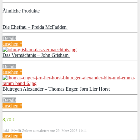
Ähnliche Produkte
Die Ehefrau – Freida McFadden
Details
ansehen *
Das Vermächtnis – John Grisham
Details
ansehen *
Blutregen Alexander – Thomas Enger, Jørn Lier Horst
Details
ansehen *
8,70 €
inkl. MwSt.
Zuletzt aktualisiert am: 29. März 2026 11:11
ansehen *