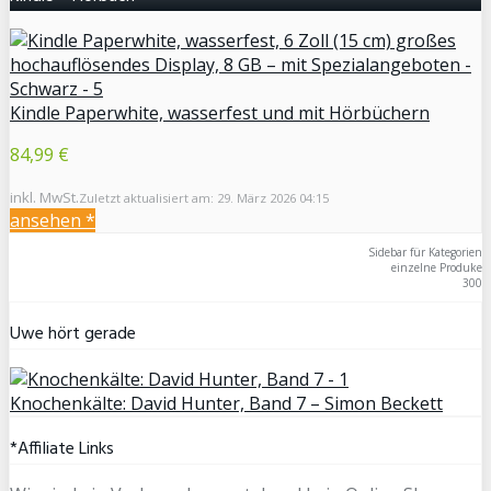
Kindle Paperwhite, wasserfest und mit Hörbüchern
84,99 €
inkl. MwSt.
Zuletzt aktualisiert am: 29. März 2026 04:15
ansehen *
Sidebar für Kategorien
einzelne Produke
300
Uwe hört gerade
Knochenkälte: David Hunter, Band 7 – Simon Beckett
*Affiliate Links