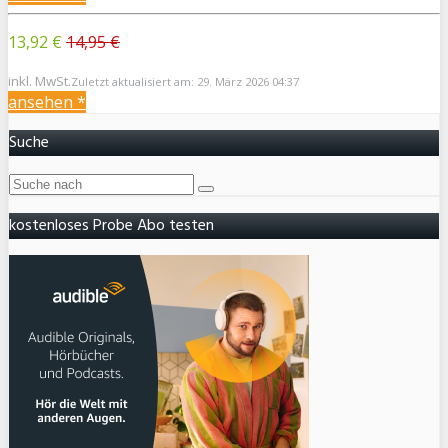
13,92 €
14,95 €
inkl. MwSt.
Zuletzt aktualisiert am: 29. März 2026 04:37
ansehen *
Suche
kostenloses Probe Abo testen