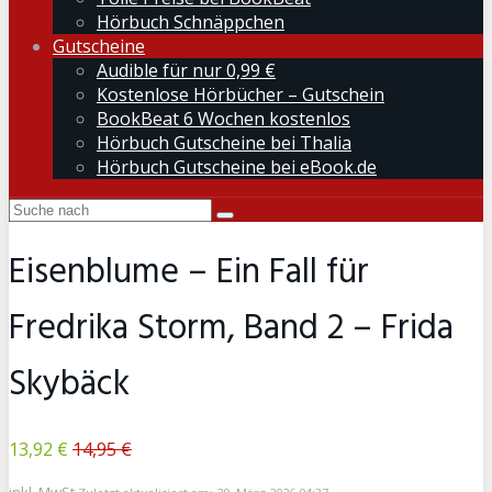
Hörbuch Schnäppchen
Gutscheine
Audible für nur 0,99 €
Kostenlose Hörbücher – Gutschein
BookBeat 6 Wochen kostenlos
Hörbuch Gutscheine bei Thalia
Hörbuch Gutscheine bei eBook.de
Eisenblume – Ein Fall für
Fredrika Storm, Band 2 – Frida
Skybäck
13,92 €
14,95 €
inkl. MwSt.