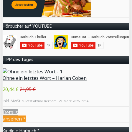
Hörbücher auf YOUTUBE
TIPP des Tages
Ohne ein letztes Wort – Harlan Coben
20,44 €
21,95 €
inkl. MwSt.
Zuletzt aktualisiert am: 29. März 2026 09:14
Details
ansehen *
Kindle + Hörbuch *