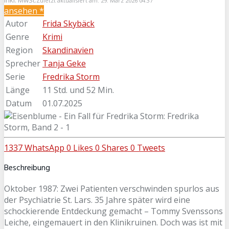
Zuletzt aktualisiert am: 29. März 2026 04:37
ansehen *
Autor
Frida Skybäck
Genre
Krimi
Region
Skandinavien
Sprecher
Tanja Geke
Serie
Fredrika Storm
Länge
11 Std. und 52 Min.
Datum
01.07.2025
1337
WhatsApp
0
Likes
0
Shares
0
Tweets
Beschreibung
Oktober 1987: Zwei Patienten verschwinden spurlos aus
der Psychiatrie St. Lars. 35 Jahre später wird eine
schockierende Entdeckung gemacht – Tommy Svenssons
Leiche, eingemauert in den Klinikruinen. Doch was ist mit