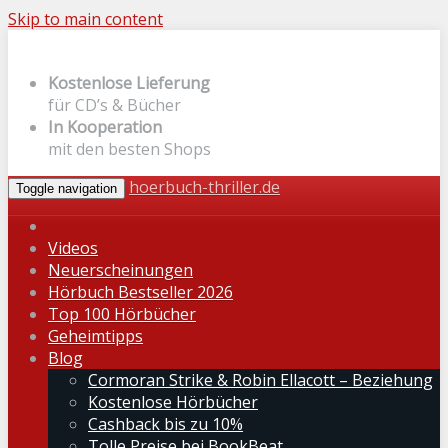
Skip to main content
Kostenlose Lieferung
für CD’s & Bücher
In Kooperation
mit den besten Shops
hoerbuch-thriller.de
Toggle navigation
Videos
Neuerscheinungen
Hörbuch Bestseller 2026
Top 100 Hörbücher
Geheimtipps
Blog
Cormoran Strike & Robin Ellacott – Beziehung
Kostenlose Hörbücher
Cashback bis zu 10%
Tolle Preise bei BookBeat