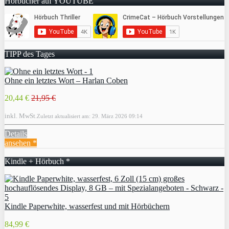
Hörbücher auf YOUTUBE
TIPP des Tages
Ohne ein letztes Wort – Harlan Coben
20,44 €
21,95 €
inkl. MwSt.
Zuletzt aktualisiert am: 29. März 2026 09:14
Details
ansehen *
Kindle + Hörbuch *
Kindle Paperwhite, wasserfest und mit Hörbüchern
84,99 €