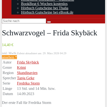
BookBeat 6 Wochen kostenlos
Hörbuch Gutscheine bei Thalia
Hörbuch Gutscheine bei eBook.de
Schwarzvogel – Frida Skybäck
14,40 €
inkl. MwSt.
Zuletzt aktualisiert am: 29. März 2026 04:29
ansehen *
Autor
Frida Skybäck
Genre
Krimi
Region
Skandinavien
Sprecher
Tanja Geke
Serie
Fredrika Storm
Länge
13 Std. und 14 Min. bzw.
Datum
14.09.2023
Der erste Fall für Fredrika Storm