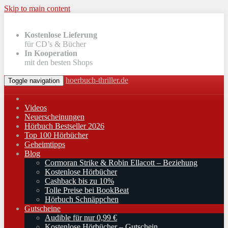
Skip to main content
Kostenlose Lieferung
für CD’s & Bücher
In Kooperation
mit den besten Shops
hoerbuch-thriller.de
Toggle navigation
Videos
Neuerscheinungen
Hörbuch Bestseller 2026
Top 100 Hörbücher
Geheimtipps
Blog
Cormoran Strike & Robin Ellacott – Beziehung
Kostenlose Hörbücher
Cashback bis zu 10%
Tolle Preise bei BookBeat
Hörbuch Schnäppchen
Gutscheine
Audible für nur 0,99 €
Kostenlose Hörbücher – Gutschein