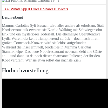
1337
WhatsApp
0
Likes
0
Shares
0
Tweets
Beschreibung
Mamma Carlottas Sylt-Besuch wird alles andere als erholsam: Statt
Nordseeromantik erwartet sie Nordic Walking mit Schwiegersohn
Erik und ein mysteriöser Todesfall. Die ehemalige Operettendiva
Lydia Warenholz kehrt triumphierend zurück – doch nach ihrem
großen Comeback-Konzert wird sie leblos aufgefunden.
Während die Insel ermittelt, brodelt es in Mamma Carlottas
Stammkneipe. Das neue Nobelrestaurant nebenan zieht alle Gäste
an… und dann ist da noch dieser charmante Italiener, der ihr den
Kopf verdreht. War sie etwa selbst das nächste Ziel?
Hörbuchvorstellung