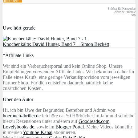
ansehen *
Sidebar für Kategorien
einzelne Produke
300
Uwe hört gerade
Knochenkälte: David Hunter, Band 7 – Simon Beckett
*Affiliate Links
Wir sind ein Verbraucherportal und kein Online Shop. Unsere
Empfehlungen verwenden Affiliate Links. Wir bekommen daher im
Falle eines Kaufs, eine geringe Verkaufsprovision vom jeweiligen
Partner Shop. Für dich entstehen dadurch natürlich keine
zusätzlichen Kosten.
Über den Autor
Hi, ich bin Uwe der Begründer, Betreiber und Admin von
hoerbuch-thriller.de
Ich höre ca. 50 Hörbücher im Jahr und schreibe
hierzu Rezensionen unter anderem auf
Goodreads.com
,
Lovelybooks.de
, sowie im
Blogger Portal
. Meine Videos könnt ihr
in meinen
Youtube-Kanal
abonnieren.
Mein Lieblingsautor ist
Carlos Ruiz Zafón