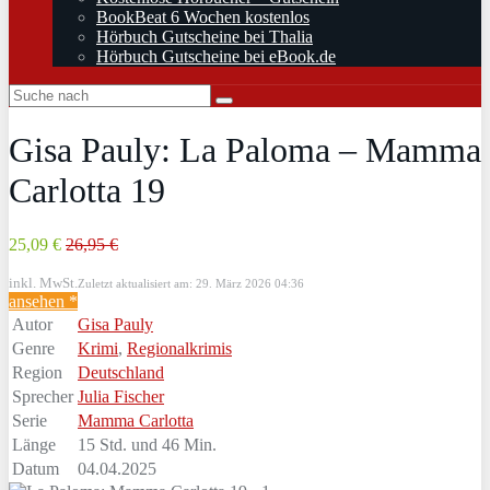
BookBeat 6 Wochen kostenlos
Hörbuch Gutscheine bei Thalia
Hörbuch Gutscheine bei eBook.de
Gisa Pauly: La Paloma – Mamma
Carlotta 19
25,09 €
26,95 €
inkl. MwSt.
Zuletzt aktualisiert am: 29. März 2026 04:36
ansehen *
Autor
Gisa Pauly
Genre
Krimi
,
Regionalkrimis
Region
Deutschland
Sprecher
Julia Fischer
Serie
Mamma Carlotta
Länge
15 Std. und 46 Min.
Datum
04.04.2025