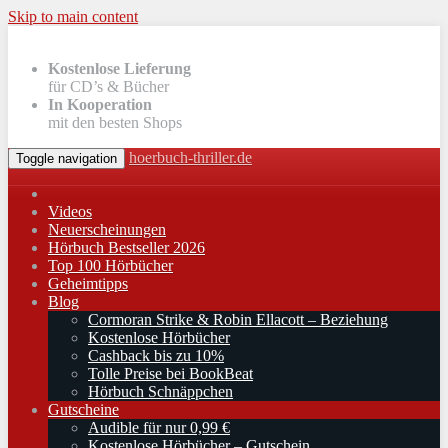
Skip to main content
Kostenlose Lieferung
für CD’s & Bücher
In Kooperation
mit den besten Shops
hoerbuch-thriller.de
Toggle navigation
Videos
Neuerscheinungen
Hörbuch Bestseller 2026
Top 100 Hörbücher
Geheimtipps
Blog
Cormoran Strike & Robin Ellacott – Beziehung
Kostenlose Hörbücher
Cashback bis zu 10%
Tolle Preise bei BookBeat
Hörbuch Schnäppchen
Gutscheine
Audible für nur 0,99 €
Kostenlose Hörbücher – Gutschein