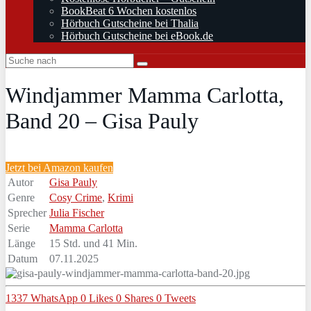
BookBeat 6 Wochen kostenlos
Hörbuch Gutscheine bei Thalia
Hörbuch Gutscheine bei eBook.de
Windjammer Mamma Carlotta,
Band 20 – Gisa Pauly
Jetzt bei Amazon kaufen
Autor
Gisa Pauly
Genre
Cosy Crime
,
Krimi
Sprecher
Julia Fischer
Serie
Mamma Carlotta
Länge
15 Std. und 41 Min.
Datum
07.11.2025
1337
WhatsApp
0
Likes
0
Shares
0
Tweets