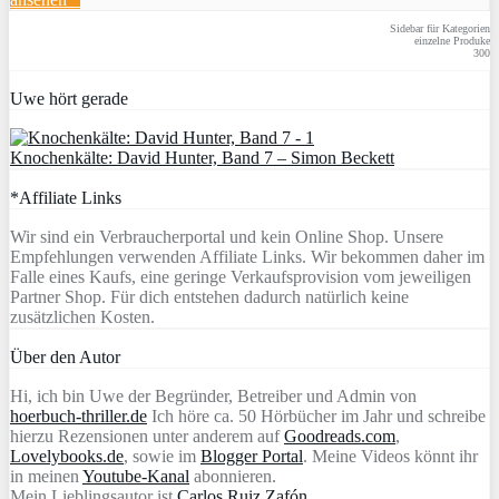
Sidebar für Kategorien
einzelne Produke
300
Uwe hört gerade
Knochenkälte: David Hunter, Band 7 – Simon Beckett
*Affiliate Links
Wir sind ein Verbraucherportal und kein Online Shop. Unsere
Empfehlungen verwenden Affiliate Links. Wir bekommen daher im
Falle eines Kaufs, eine geringe Verkaufsprovision vom jeweiligen
Partner Shop. Für dich entstehen dadurch natürlich keine
zusätzlichen Kosten.
Über den Autor
Hi, ich bin Uwe der Begründer, Betreiber und Admin von
hoerbuch-thriller.de
Ich höre ca. 50 Hörbücher im Jahr und schreibe
hierzu Rezensionen unter anderem auf
Goodreads.com
,
Lovelybooks.de
, sowie im
Blogger Portal
. Meine Videos könnt ihr
in meinen
Youtube-Kanal
abonnieren.
Mein Lieblingsautor ist
Carlos Ruiz Zafón