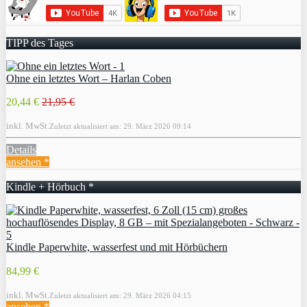
TIPP des Tages
Ohne ein letztes Wort – Harlan Coben
20,44 €
21,95 €
inkl. MwSt.
Zuletzt aktualisiert am: 29. März 2026 09:14
Details
ansehen *
Kindle + Hörbuch *
Kindle Paperwhite, wasserfest und mit Hörbüchern
84,99 €
inkl. MwSt.
Zuletzt aktualisiert am: 29. März 2026 04:15
ansehen *