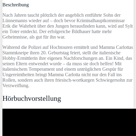
Beschreibung
Nach Jahren taucht plötzlich der angeblich entführte Sohn der
Lünnemanns wieder auf – doch bevor Kriminalhauptkommissar
Erik die Wahrheit über den Jungen herausfinden kann, wird auf Sylt
ein Toter entdeckt. Der erfolgreiche Bildhauer hatte mehr
Geheimnisse, als gut für ihn war.
Während die Polizei auf Hochtouren ermittelt und Mamma Carlottas
Stammkneipe ihren 20. Geburtstag feiert, stellt die italienische
Hobby-Ermittlerin ihre eigenen Nachforschungen an. Ein Kind, das
seinen Eltern entwendet wurde – da muss sie doch helfen! Mit
italienischem Temperament und einem untrüglichen Gespür für
Ungereimtheiten bringt Mamma Carlotta nicht nur den Fall ins
Rollen, sondern auch ihren friesisch-wortkargen Schwiegersohn zur
Verzweiflung.
Hörbuchvorstellung