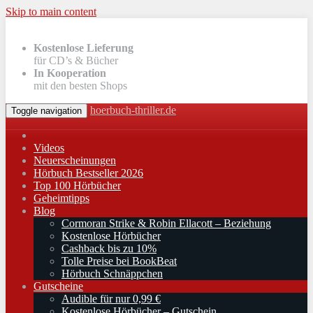
Skip to main content
Kostenlose Lieferung
für CD’s & Bücher
In Kooperation
mit den besten Shops
hoerbuch-thriller.de
Toggle navigation
Videos
Neuerscheinungen
Hörbuch Bestseller 2026
Top 100 Hörbücher
Geheimtipps
Blog
Cormoran Strike & Robin Ellacott – Beziehung
Kostenlose Hörbücher
Cashback bis zu 10%
Tolle Preise bei BookBeat
Hörbuch Schnäppchen
Gutscheine
Audible für nur 0,99 €
Kostenlose Hörbücher – Gutschein