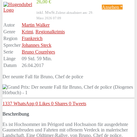
26,00 €
Ansehen *
inkl. MwSt.
Zuletzt aktualisiert am: 29.
März 2026 07:09
Autor
Martin Walker
Genre
Krimi
,
Regionalkrimis
Region
Frankreich
Sprecher
Johannes Steck
Serie
Bruno Courrèges
Länge
09 Std. 59 Min.
Datum
26.04.2017
Der neunte Fall für Bruno, Chef de police
1337
WhatsApp
0
Likes
0
Shares
0
Tweets
Beschreibung
Es ist Hochsommer im Périgord und Hochsaison für ausgedehnte
Gaumenfreuden und Fahrten mit offenem Verdeck in malerischer
Landschaft. Eine Oldtimer-Rallye, von Bruno, Chef de police,