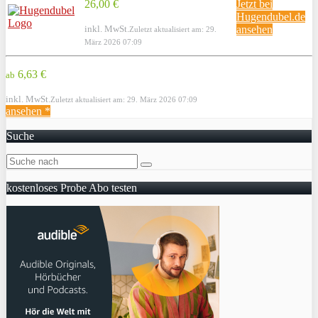
26,00 €
Jetzt bei
Hugendubel.de
inkl. MwSt.
ansehen
Zuletzt aktualisiert am: 29.
März 2026 07:09
6,63 €
ab
inkl. MwSt.
Zuletzt aktualisiert am: 29. März 2026 07:09
ansehen *
Suche
kostenloses Probe Abo testen