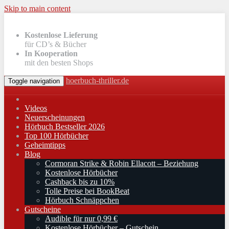
Skip to main content
Kostenlose Lieferung
für CD’s & Bücher
In Kooperation
mit den besten Shops
hoerbuch-thriller.de
Toggle navigation
Videos
Neuerscheinungen
Hörbuch Bestseller 2026
Top 100 Hörbücher
Geheimtipps
Blog
Cormoran Strike & Robin Ellacott – Beziehung
Kostenlose Hörbücher
Cashback bis zu 10%
Tolle Preise bei BookBeat
Hörbuch Schnäppchen
Gutscheine
Audible für nur 0,99 €
Kostenlose Hörbücher – Gutschein