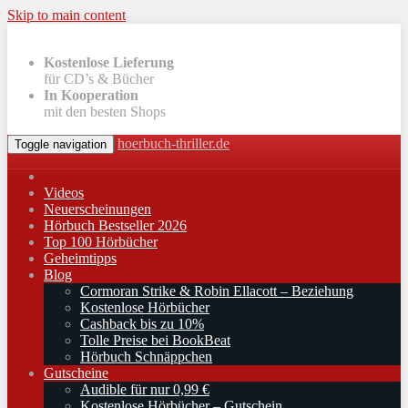
Skip to main content
Kostenlose Lieferung
für CD’s & Bücher
In Kooperation
mit den besten Shops
hoerbuch-thriller.de
Toggle navigation
Videos
Neuerscheinungen
Hörbuch Bestseller 2026
Top 100 Hörbücher
Geheimtipps
Blog
Cormoran Strike & Robin Ellacott – Beziehung
Kostenlose Hörbücher
Cashback bis zu 10%
Tolle Preise bei BookBeat
Hörbuch Schnäppchen
Gutscheine
Audible für nur 0,99 €
Kostenlose Hörbücher – Gutschein