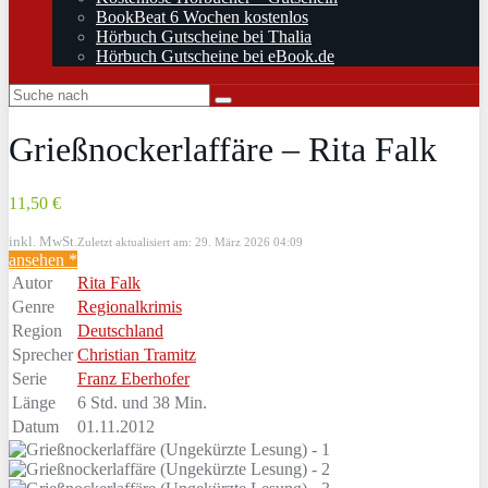
BookBeat 6 Wochen kostenlos
Hörbuch Gutscheine bei Thalia
Hörbuch Gutscheine bei eBook.de
Grießnockerlaffäre – Rita Falk
11,50 €
inkl. MwSt.
Zuletzt aktualisiert am: 29. März 2026 04:09
ansehen *
Autor
Rita Falk
Genre
Regionalkrimis
Region
Deutschland
Sprecher
Christian Tramitz
Serie
Franz Eberhofer
Länge
6 Std. und 38 Min.
Datum
01.11.2012