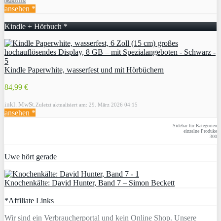
ansehen *
Kindle + Hörbuch *
Kindle Paperwhite, wasserfest und mit Hörbüchern
84,99 €
inkl. MwSt.
Zuletzt aktualisiert am: 29. März 2026 04:15
ansehen *
Sidebar für Kategorien
einzelne Produke
300
Uwe hört gerade
Knochenkälte: David Hunter, Band 7 – Simon Beckett
*Affiliate Links
Wir sind ein Verbraucherportal und kein Online Shop. Unsere