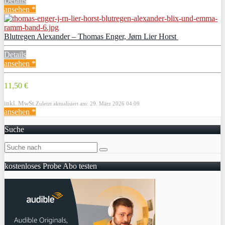
Details
ansehen *
Blutregen Alexander – Thomas Enger, Jørn Lier Horst
Details
ansehen *
11,50 €
inkl. MwSt.
Zuletzt aktualisiert am: 29. März 2026 04:09
ansehen *
Suche
kostenloses Probe Abo testen