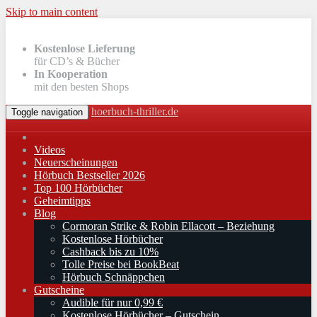
Skip to main content
Kostenlose Lieferung
für CD’s & Bücher
In Kooperation
mit den besten Shops
hoerbuch-thriller.de
Toggle navigation
Videos
Neuerscheinungen
Hörbuch Bestseller 2026
Top 100 Hörbücher
Geheimtipps
Blog
Cormoran Strike & Robin Ellacott – Beziehung
Kostenlose Hörbücher
Cashback bis zu 10%
Tolle Preise bei BookBeat
Hörbuch Schnäppchen
Gutscheine
Audible für nur 0,99 €
Kostenlose Hörbücher – Gutschein