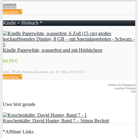
Details
ansehen *
Kindle + Hörbuch *
Kindle Paperwhite, wasserfest und mit Hörbüchern
84,99 €
inkl. MwSt.
Zuletzt aktualisiert am: 29. März 2026 04:15
ansehen *
Sidebar für Kategorien
einzelne Produke
300
Uwe hört gerade
Knochenkälte: David Hunter, Band 7 – Simon Beckett
*Affiliate Links