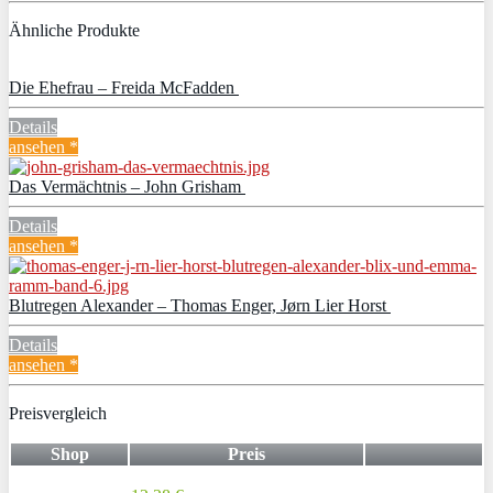
Ähnliche Produkte
Die Ehefrau – Freida McFadden
Details
ansehen *
Das Vermächtnis – John Grisham
Details
ansehen *
Blutregen Alexander – Thomas Enger, Jørn Lier Horst
Details
ansehen *
Preisvergleich
Shop
Preis