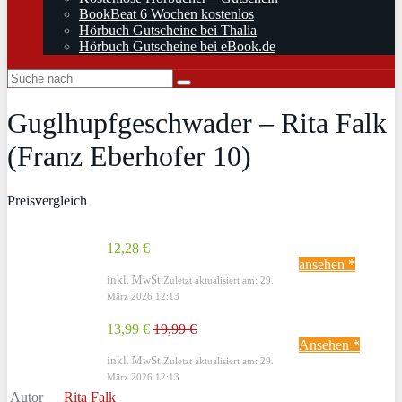
BookBeat 6 Wochen kostenlos
Hörbuch Gutscheine bei Thalia
Hörbuch Gutscheine bei eBook.de
Guglhupfgeschwader – Rita Falk
(Franz Eberhofer 10)
Preisvergleich
12,28 €
ansehen *
inkl. MwSt.
Zuletzt aktualisiert am: 29.
März 2026 12:13
13,99 €
19,99 €
Ansehen *
inkl. MwSt.
Zuletzt aktualisiert am: 29.
März 2026 12:13
Autor
Rita Falk