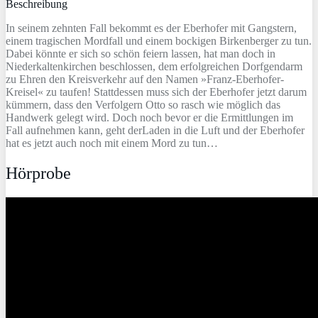
Beschreibung
In seinem zehnten Fall bekommt es der Eberhofer mit Gangstern,
einem tragischen Mordfall und einem bockigen Birkenberger zu tun.
Dabei könnte er sich so schön feiern lassen, hat man doch in
Niederkaltenkirchen beschlossen, dem erfolgreichen Dorfgendarm
zu Ehren den Kreisverkehr auf den Namen »Franz-Eberhofer-
Kreisel« zu taufen! Stattdessen muss sich der Eberhofer jetzt darum
kümmern, dass den Verfolgern Otto so rasch wie möglich das
Handwerk gelegt wird. Doch noch bevor er die Ermittlungen im
Fall aufnehmen kann, geht derLaden in die Luft und der Eberhofer
hat es jetzt auch noch mit einem Mord zu tun…
Hörprobe