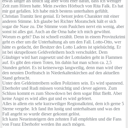
etwas länger als üblich lag aber wohl eher daran, dass ich weniger
Zeit zum Hören hatte. Mein zweites Hörbuch von Rita Falk. Es hat
mir gut gefallen. Ich habe mich bestens unterhalten gefühlt.
Christian Tramitz liest genial. Er betont jeden Charakter mit einer
anderen Stimme. Ich glaube bei Richter Moratschek hält er sich
sogar die Nase zu. Die Stimme vom Paulchen nervt ein wenig, aber
sonst ist alles gut. Auch an die Oma habe ich mich gewöhnt.
Worum es geht? Das ist schnell erzählt. Denn in einem Provinzkrimi
geht es eher um die Unterhaltung als um den Fall. Lotto-Otto, wer
hätte es gedacht, der Besitzer des Lotto Ladens ist spielsüchtig. Er
ist bei skrupellosen Geldverleihern hoch verschuldet. Dem
Gläubiger wird hart zugesetzt und der Lottoladen geht in Flammen
auf. Es gibt den einen Toten, bis dahin hat man schon ca. 2,5
Stunden gehört. Es ist keineswegs langweilig, denn man wird über
den neusten Dorftratsch in Niederkaltenkirchen auf den aktuellen
Stand gebracht.
Unter den Geldeintreibern sollen Polizisten sein. Es wird spannend.
Eberhofer und Rudi müssen vorsichtig und clever agieren. Zum
Schluss kommt es zum Showdown bei dem sogar Blut fließt. Aber
keine Angst es wird alles gut und es wird gefeiert.
Alles in allem ein sehr kurzweiliger Regionalkrimi, dem ich gerne 5
Sterne vergebe. Ich fand ihn lustig und unterhaltsam und was den
Fall angeht so wurde dieser gekonnt gelöst.
Ich kann Neueinsteigern den zehnten Fall empfehlen und die Fans
von Franz Eberhofer werden ihn auch mögen.