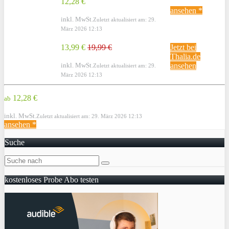
12,28 €
ansehen *
inkl. MwSt.
Zuletzt aktualisiert am: 29.
März 2026 12:13
13,99 €
19,99 €
Jetzt bei
Thalia.de
inkl. MwSt.
ansehen
Zuletzt aktualisiert am: 29.
März 2026 12:13
12,28 €
ab
inkl. MwSt.
Zuletzt aktualisiert am: 29. März 2026 12:13
ansehen *
Suche
kostenloses Probe Abo testen