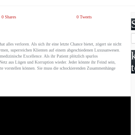
0
Shares
0
Tweets
alles verloren. Als sich ihr eine letzte Chance bietet, zögert sie nicht
nymen, superreichen Klienten auf einem abgeschiedenen Luxusanwesen.
 medizinische Excellence. Als ihr Patient plötzlich spurlos
Netz aus Lügen und Korruption wieder. Jeder könnte ihr Feind sein,
e hätte vorstellen können. Sie muss die schockierenden Zusammenhänge