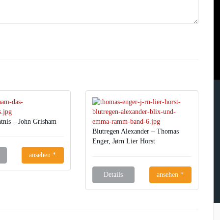
tnis – John Grisham
Blutregen Alexander – Thomas
Enger, Jørn Lier Horst
ansehen *
Details
ansehen *