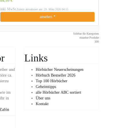
84,99 €
inkl. MwSt.
Zuletzt aktualisiert am: 29. März 2026 04:15
ansehen *
Sidebar für Kategorien
einzelne Produke
300
r
Links
eiber und
Hörbücher Neuerscheinungen
höre ca.
Hörbuch Bestseller 2026
hierzu
Top 100 Hörbücher
Geheimtipps
owie im
alle Hörbücher ABC sortiert
ihr in
Über uns
Kontakt
 Zafón