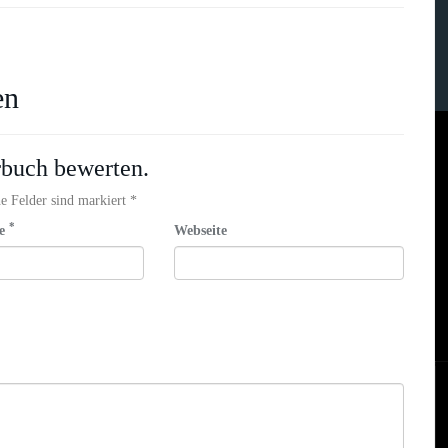
en
rbuch bewerten.
e Felder sind markiert *
*
se
Webseite