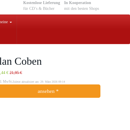
Kostenlose Lieferung
In Kooperation
für CD’s & Bücher
mit den besten Shops
heine
rlan Coben
,44 €
21,95 €
kl. MwSt.
Zuletzt aktualisiert am: 29. März 2026 09:14
ansehen *