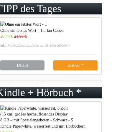
TIPP des Tages
Ohne ein letztes Wort – Harlan Coben
20,44 €
21,95 €
inkl. MwSt.
Zuletzt aktualisiert am: 29. März 2026 09:14
Details
ansehen *
Kindle + Hörbuch *
Kindle Paperwhite, wasserfest und mit Hörbüchern