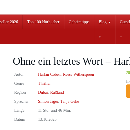
seller 2026
Top 100 Hörbücher
Geheimtipps
Blog
Gutsc
Ohne ein letztes Wort – Ha
20
Autor
Harlan Coben
,
Reese Witherspoon
in
Genre
Thriller
Region
Dubai
,
Rußland
Sprecher
Simon Jäger
,
Tanja Geke
Länge
11 Std. und 46 Min.
Datum
13.10.2025