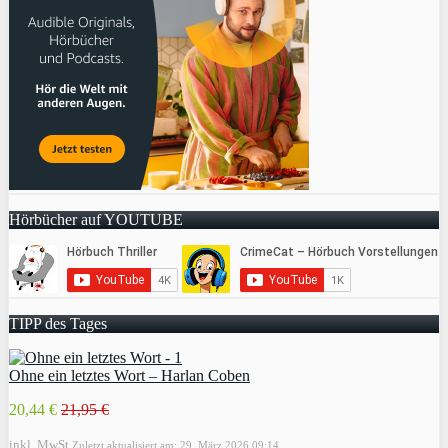
Hörbücher auf YOUTUBE
TIPP des Tages
Ohne ein letztes Wort – Harlan Coben
20,44 €
21,95 €
inkl. MwSt.
Zuletzt aktualisiert am: 29. März 2026 09:14