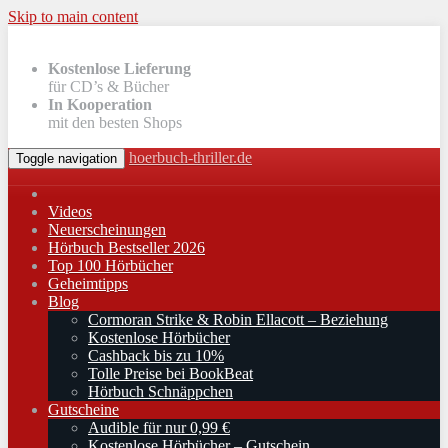
Skip to main content
Kostenlose Lieferung
für CD’s & Bücher
In Kooperation
mit den besten Shops
hoerbuch-thriller.de
Toggle navigation
Videos
Neuerscheinungen
Hörbuch Bestseller 2026
Top 100 Hörbücher
Geheimtipps
Blog
Cormoran Strike & Robin Ellacott – Beziehung
Kostenlose Hörbücher
Cashback bis zu 10%
Tolle Preise bei BookBeat
Hörbuch Schnäppchen
Gutscheine
Audible für nur 0,99 €
Kostenlose Hörbücher – Gutschein