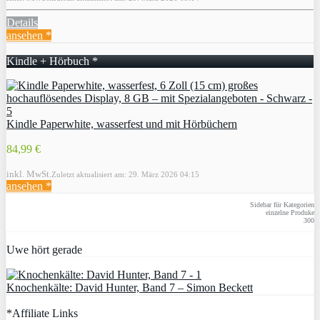
Details
ansehen *
Kindle + Hörbuch *
Kindle Paperwhite, wasserfest und mit Hörbüchern
84,99 €
inkl. MwSt.
Zuletzt aktualisiert am: 29. März 2026 04:15
ansehen *
Sidebar für Kategorien
einzelne Produke
300
Uwe hört gerade
Knochenkälte: David Hunter, Band 7 – Simon Beckett
*Affiliate Links