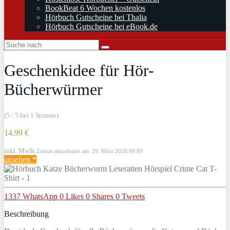
BookBeat 6 Wochen kostenlos
Hörbuch Gutscheine bei Thalia
Hörbuch Gutscheine bei eBook.de
Geschenkidee für Hör-
Bücherwürmer
(5 / 5 bei 1 Stimme)
14,99 €
inkl. MwSt.
Zuletzt aktualisiert am: 29. März 2026 08:09
ansehen *
1337
WhatsApp
0
Likes
0
Shares
0
Tweets
Beschreibung