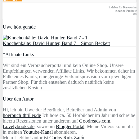
Sidebar für Kategorien
einzelne Produke
300
Uwe hört gerade
Knochenkälte: David Hunter, Band 7 – Simon Beckett
*Affiliate Links
Wir sind ein Verbraucherportal und kein Online Shop. Unsere
Empfehlungen verwenden Affiliate Links. Wir bekommen daher im
Falle eines Kaufs, eine geringe Verkaufsprovision vom jeweiligen
Partner Shop. Für dich entstehen dadurch natürlich keine
zusätzlichen Kosten.
Über den Autor
Hi, ich bin Uwe der Begründer, Betreiber und Admin von
hoerbuch-thriller.de
Ich höre ca. 50 Hörbücher im Jahr und schreibe
hierzu Rezensionen unter anderem auf
Goodreads.com
,
Lovelybooks.de
, sowie im
Blogger Portal
. Meine Videos könnt ihr
in meinen
Youtube-Kanal
abonnieren.
Mein Lieblingsautor ist
Carlos Ruiz Zafón