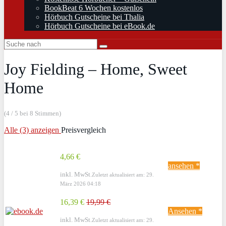
BookBeat 6 Wochen kostenlos
Hörbuch Gutscheine bei Thalia
Hörbuch Gutscheine bei eBook.de
Joy Fielding – Home, Sweet
Home
(4 / 5 bei 8 Stimmen)
Alle (3) anzeigen
Preisvergleich
4,66 €
ansehen *
inkl. MwSt.
Zuletzt aktualisiert am: 29.
März 2026 04:18
16,39 €
19,99 €
Ansehen *
inkl. MwSt.
Zuletzt aktualisiert am: 29.