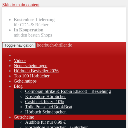
Skip to main content
Kostenlose Lieferung
für CD’s & Bücher
In Kooperation
mit den besten Shops
hoerbuch-thriller.de
Toggle navigation
Videos
Neuerscheinungen
Hörbuch Bestseller 2026
Top 100 Hörbücher
Geheimtipps
Blog
Cormoran Strike & Robin Ellacott – Beziehung
Kostenlose Hörbücher
Cashback bis zu 10%
Tolle Preise bei BookBeat
Hörbuch Schnäppchen
Gutscheine
Audible für nur 0,99 €
Kostenlose Hörbücher – Gutschein