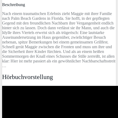
Beschreibung
Nach einem traumatischen Erlebnis zieht Maggie mit ihrer Familie
nach Palm Beach Gardens in Florida. Sie hofft, in der gepflegten
Gegend mit den freundlichen Nachbarn ihre Vergangenheit endlich
hinter sich zu lassen. Doch dann verlässt sie ihr Mann, und auch die
Idylle ihres Viertels erweist sich als trügerisch: Eine lautstarke
Auseinandersetzung im Haus gegenüber, zwielichtiger Besuch
nebenan, spitze Bemerkungen bei einem gemeinsamen Grillfest.
Schnell gerät Maggie zwischen die Fronten und muss um ihre und
die Sicherheit ihrer Kinder fürchten. Und als an einem heißen
Sommermorgen der Knall eines Schusses die Stille zerreißt, ist allen
klar: Hier ist mehr passiert als ein gewöhnlicher Nachbarschaftsstreit
…
Hörbuchvorstellung