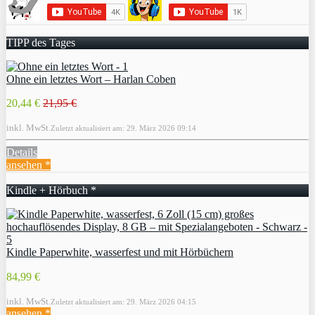
TIPP des Tages
Ohne ein letztes Wort – Harlan Coben
20,44 €
21,95 €
inkl. MwSt.
Zuletzt aktualisiert am: 29. März 2026 09:14
Details
ansehen *
Kindle + Hörbuch *
Kindle Paperwhite, wasserfest und mit Hörbüchern
84,99 €
inkl. MwSt.
Zuletzt aktualisiert am: 29. März 2026 04:15
ansehen *