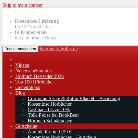
Skip to main content
Kostenlose Lieferung
für CD’s & Bücher
In Kooperation
mit den besten Shops
hoerbuch-thriller.de
Toggle navigation
Videos
Neuerscheinungen
Hörbuch Bestseller 2026
Top 100 Hörbücher
Geheimtipps
Blog
Cormoran Strike & Robin Ellacott – Beziehung
Kostenlose Hörbücher
Cashback bis zu 10%
Tolle Preise bei BookBeat
Hörbuch Schnäppchen
Gutscheine
Audible für nur 0,99 €
Kostenlose Hörbücher – Gutschein