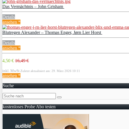
Das Vermächtnis – John Grisham
Details
ansehen *
Blutregen Alexander – Thomas Enger, Jørn Lier Horst
Details
ansehen *
4,50 €
16,49 €
inkl. MwSt.
Zuletzt aktualisiert am: 29. März 2026 10:11
ansehen *
Suche
kostenloses Probe Abo testen