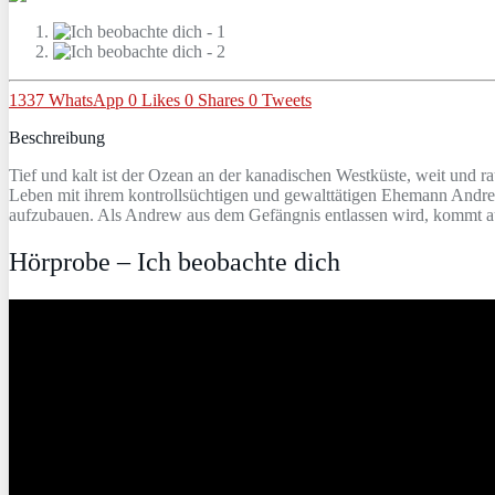
1337
WhatsApp
0
Likes
0
Shares
0
Tweets
Beschreibung
Tief und kalt ist der Ozean an der kanadischen Westküste, weit und ra
Leben mit ihrem kontrollsüchtigen und gewalttätigen Ehemann Andrew.
aufzubauen. Als Andrew aus dem Gefängnis entlassen wird, kommt auc
Hörprobe – Ich beobachte dich