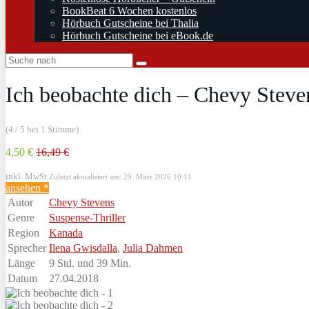
BookBeat 6 Wochen kostenlos
Hörbuch Gutscheine bei Thalia
Hörbuch Gutscheine bei eBook.de
Ich beobachte dich – Chevy Steve
(4 / 5 bei 1 Stimme)
4,50 €
16,49 €
inkl. MwSt.
Zuletzt aktualisiert am: 29. März 2026 10:11
ansehen *
Autor
Chevy Stevens
Genre
Suspense-Thriller
Region
Kanada
Sprecher
Ilena Gwisdalla
,
Julia Dahmen
Länge
9 Std. und 39 Min.
Datum
27.04.2018