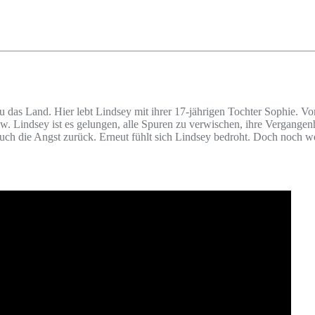
u das Land. Hier lebt Lindsey mit ihrer 17-jährigen Tochter Sophie. Vo
 Lindsey ist es gelungen, alle Spuren zu verwischen, ihre Vergangenhe
h die Angst zurück. Erneut fühlt sich Lindsey bedroht. Doch noch wei