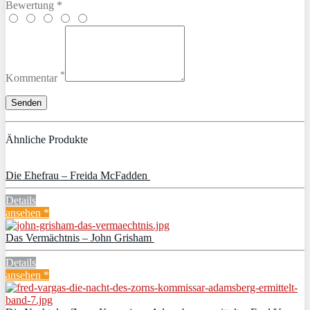
Bewertung *
*
Kommentar
Ähnliche Produkte
Die Ehefrau – Freida McFadden
Details
ansehen *
Das Vermächtnis – John Grisham
Details
ansehen *