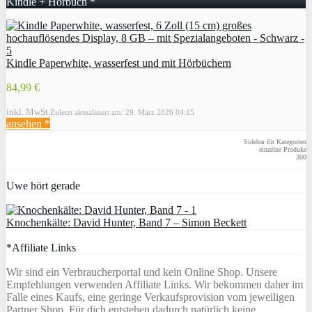
Kindle + Hörbuch *
Kindle Paperwhite, wasserfest und mit Hörbüchern
84,99 €
inkl. MwSt.
Zuletzt aktualisiert am: 29. März 2026 04:15
ansehen *
Sidebar für Kategorien
einzelne Produke
300
Uwe hört gerade
Knochenkälte: David Hunter, Band 7 – Simon Beckett
*Affiliate Links
Wir sind ein Verbraucherportal und kein Online Shop. Unsere
Empfehlungen verwenden Affiliate Links. Wir bekommen daher im
Falle eines Kaufs, eine geringe Verkaufsprovision vom jeweiligen
Partner Shop. Für dich entstehen dadurch natürlich keine