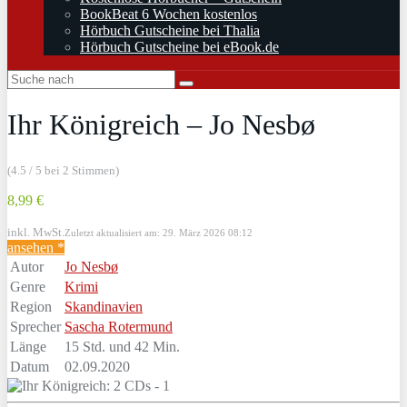
BookBeat 6 Wochen kostenlos
Hörbuch Gutscheine bei Thalia
Hörbuch Gutscheine bei eBook.de
Ihr Königreich – Jo Nesbø
(4.5 / 5 bei 2 Stimmen)
8,99 €
inkl. MwSt.
Zuletzt aktualisiert am: 29. März 2026 08:12
ansehen *
Autor
Jo Nesbø
Genre
Krimi
Region
Skandinavien
Sprecher
Sascha Rotermund
Länge
15 Std. und 42 Min.
Datum
02.09.2020