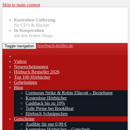
Skip to main content
Kostenlose Lieferung
für CD’s & Bücher
In Kooperation
mit den besten Shops
hoerbuch-thriller.de
Toggle navigation
Videos
Neuerscheinungen
Hörbuch Bestseller 2026
Top 100 Hörbücher
Geheimtipps
Blog
Cormoran Strike & Robin Ellacott – Beziehung
Kostenlose Hörbücher
Cashback bis zu 10%
Tolle Preise bei BookBeat
Hörbuch Schnäppchen
Gutscheine
Audible für nur 0,99 €
Kostenlose Hörbücher – Gutschein