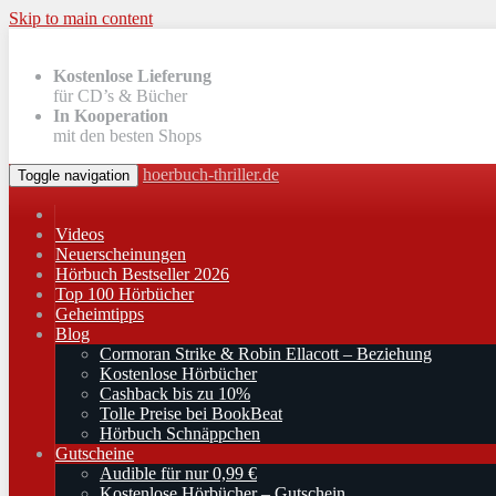
Skip to main content
Kostenlose Lieferung
für CD’s & Bücher
In Kooperation
mit den besten Shops
hoerbuch-thriller.de
Toggle navigation
Videos
Neuerscheinungen
Hörbuch Bestseller 2026
Top 100 Hörbücher
Geheimtipps
Blog
Cormoran Strike & Robin Ellacott – Beziehung
Kostenlose Hörbücher
Cashback bis zu 10%
Tolle Preise bei BookBeat
Hörbuch Schnäppchen
Gutscheine
Audible für nur 0,99 €
Kostenlose Hörbücher – Gutschein