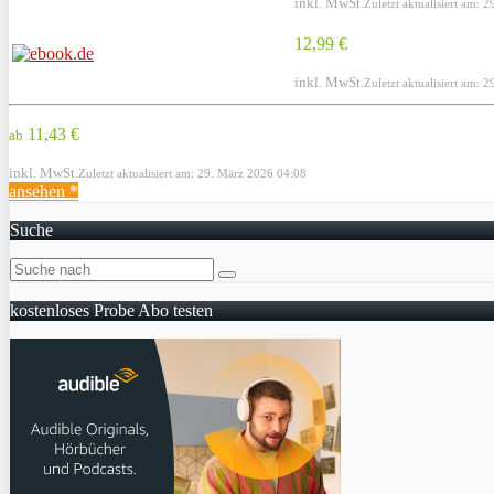
inkl. MwSt.
Zuletzt aktualisiert am: 
12,99 €
inkl. MwSt.
Zuletzt aktualisiert am: 
11,43 €
ab
inkl. MwSt.
Zuletzt aktualisiert am: 29. März 2026 04:08
ansehen *
Suche
kostenloses Probe Abo testen