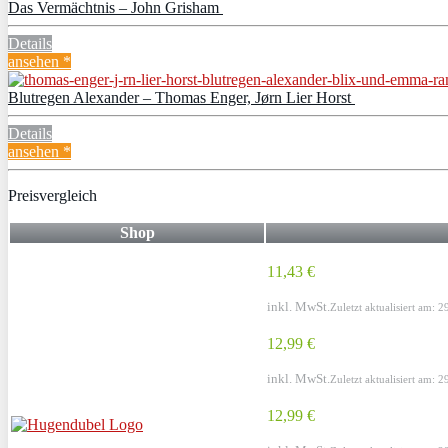
Das Vermächtnis – John Grisham
Details
ansehen *
Blutregen Alexander – Thomas Enger, Jørn Lier Horst
Details
ansehen *
Preisvergleich
Shop
11,43 €
inkl. MwSt.
Zuletzt aktualisiert am: 
12,99 €
inkl. MwSt.
Zuletzt aktualisiert am: 
12,99 €