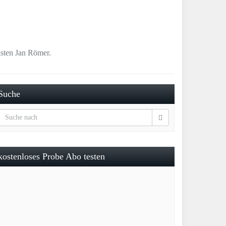
isten Jan Römer.
Suche
kostenloses Probe Abo testen