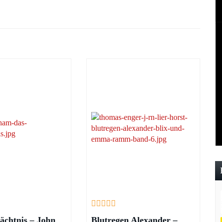
ächtnis – John
Blutregen Alexander –