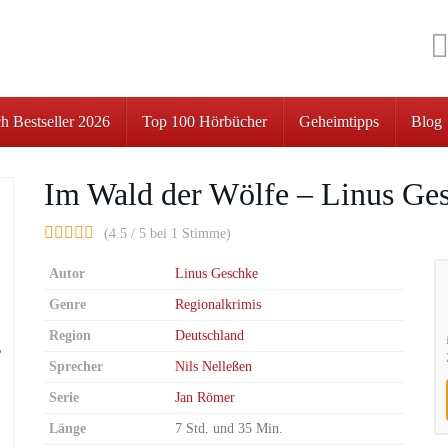
h Bestseller 2026
Top 100 Hörbücher
Geheimtipps
Blog
Im Wald der Wölfe – Linus Ge
(4.5 / 5 bei 1 Stimme)
Autor
Linus Geschke
Genre
Regionalkrimis
Region
Deutschland
Sprecher
Nils Nelleßen
Serie
Jan Römer
Länge
7 Std. und 35 Min.