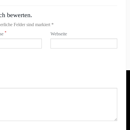
ch bewerten.
erliche Felder sind markiert *
*
sse
Webseite