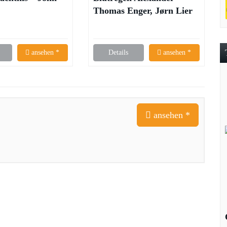
Thomas Enger, Jørn Lier
Horst
ansehen *
Details
ansehen *
ansehen *