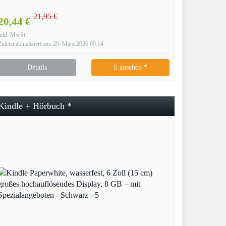
21,95 €
20,44 €
inkl. MwSt.
Zuletzt aktualisiert am: 29. März 2026 09:14
Details
ansehen *
Kindle + Hörbuch *