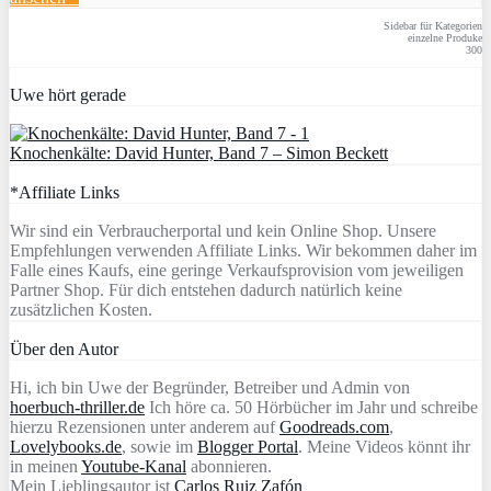
Sidebar für Kategorien
einzelne Produke
300
Uwe hört gerade
Knochenkälte: David Hunter, Band 7 – Simon Beckett
*Affiliate Links
Wir sind ein Verbraucherportal und kein Online Shop. Unsere
Empfehlungen verwenden Affiliate Links. Wir bekommen daher im
Falle eines Kaufs, eine geringe Verkaufsprovision vom jeweiligen
Partner Shop. Für dich entstehen dadurch natürlich keine
zusätzlichen Kosten.
Über den Autor
Hi, ich bin Uwe der Begründer, Betreiber und Admin von
hoerbuch-thriller.de
Ich höre ca. 50 Hörbücher im Jahr und schreibe
hierzu Rezensionen unter anderem auf
Goodreads.com
,
Lovelybooks.de
, sowie im
Blogger Portal
. Meine Videos könnt ihr
in meinen
Youtube-Kanal
abonnieren.
Mein Lieblingsautor ist
Carlos Ruiz Zafón