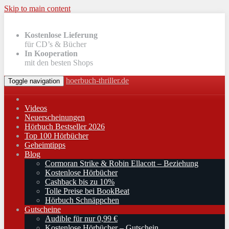
Skip to main content
Kostenlose Lieferung
für CD’s & Bücher
In Kooperation
mit den besten Shops
hoerbuch-thriller.de
Toggle navigation
Videos
Neuerscheinungen
Hörbuch Bestseller 2026
Top 100 Hörbücher
Geheimtipps
Blog
Cormoran Strike & Robin Ellacott – Beziehung
Kostenlose Hörbücher
Cashback bis zu 10%
Tolle Preise bei BookBeat
Hörbuch Schnäppchen
Gutscheine
Audible für nur 0,99 €
Kostenlose Hörbücher – Gutschein