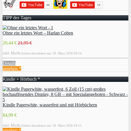
TIPP des Tages
Ohne ein letztes Wort – Harlan Coben
20,44 €
21,95 €
inkl. MwSt.
Zuletzt aktualisiert am: 29. März 2026 09:14
Details
ansehen *
Kindle + Hörbuch *
Kindle Paperwhite, wasserfest und mit Hörbüchern
84,99 €
inkl. MwSt.
Zuletzt aktualisiert am: 29. März 2026 04:15
ansehen *