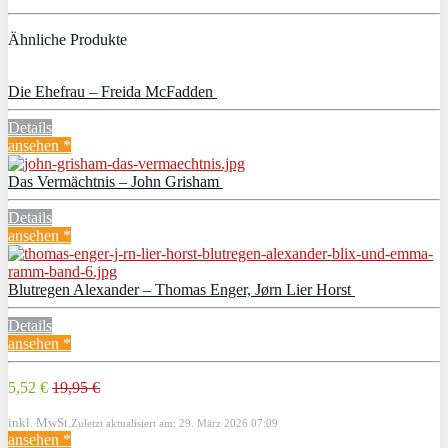
Ähnliche Produkte
Die Ehefrau – Freida McFadden
Details
ansehen *
Das Vermächtnis – John Grisham
Details
ansehen *
Blutregen Alexander – Thomas Enger, Jørn Lier Horst
Details
ansehen *
5,52 €
19,95 €
inkl. MwSt.
Zuletzt aktualisiert am: 29. März 2026 07:09
ansehen *