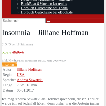
BookBeat 6 Wochen kostenlos
Hörbuch Gutscheine bei Thalia
Hörbuch Gutscheine bei eBook.de
Insomnia – Jilliane Hoffman
(4.5 / 5 bei 18 Stimmen)
5,52 €
19,95 €
inkl. MwSt.
Zuletzt aktualisiert am: 29. März 2026 07:09
ansehen *
Autor
Jilliane Hoffman
Region
USA
Sprecher
Andrea Sawatzki
Länge
7 Std. 16 min.
Datum
06.01.2017
Ich mag Andrea Sawatzki als Hörbuchsprecherin, diesen Thriller
werde ich auf jedenfall hören, denn bisher war die Autorin immer