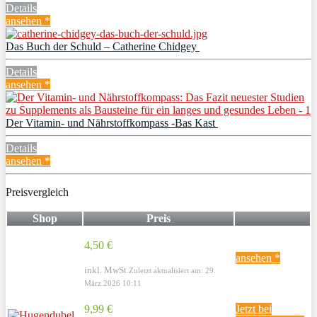
Details
ansehen *
Das Buch der Schuld – Catherine Chidgey
Details
ansehen *
Der Vitamin- und Nährstoffkompass -Bas Kast
Details
ansehen *
Preisvergleich
Shop
Preis
4,50 €
ansehen *
inkl. MwSt.
Zuletzt aktualisiert am: 29.
März 2026 10:11
9,99 €
Jetzt bei