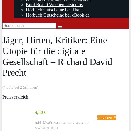
BookBeat 6 Wochen kostenlos
Hörbuch Gutscheine bei Thalia
Hörbuch Gutscheine bei eBook.de
Jäger, Hirten, Kritiker: Eine
Utopie für die digitale
Gesellschaft – Richard David
Precht
(4.5 / 5 bei 2 Stimmen)
Preisvergleich
4,50 €
ansehen *
inkl. MwSt.
Zuletzt aktualisiert am: 29.
März 2026 10:11