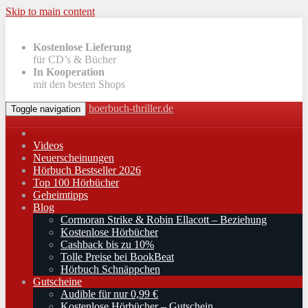
Skip to main content
Kostenlose Lieferung
für CD’s & Bücher
In Kooperation
mit den besten Shops
hoerbuch-thriller.de
Toggle navigation
Videos
Neuerscheinungen
Hörbuch Bestseller 2026
Top 100 Hörbücher
Geheimtipps
Blog
Cormoran Strike & Robin Ellacott – Beziehung
Kostenlose Hörbücher
Cashback bis zu 10%
Tolle Preise bei BookBeat
Hörbuch Schnäppchen
Gutscheine
Audible für nur 0,99 €
Kostenlose Hörbücher – Gutschein