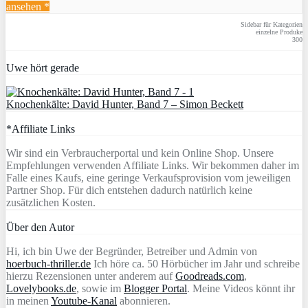
ansehen *
Sidebar für Kategorien
einzelne Produke
300
Uwe hört gerade
Knochenkälte: David Hunter, Band 7 – Simon Beckett
*Affiliate Links
Wir sind ein Verbraucherportal und kein Online Shop. Unsere
Empfehlungen verwenden Affiliate Links. Wir bekommen daher im
Falle eines Kaufs, eine geringe Verkaufsprovision vom jeweiligen
Partner Shop. Für dich entstehen dadurch natürlich keine
zusätzlichen Kosten.
Über den Autor
Hi, ich bin Uwe der Begründer, Betreiber und Admin von
hoerbuch-thriller.de
Ich höre ca. 50 Hörbücher im Jahr und schreibe
hierzu Rezensionen unter anderem auf
Goodreads.com
,
Lovelybooks.de
, sowie im
Blogger Portal
. Meine Videos könnt ihr
in meinen
Youtube-Kanal
abonnieren.