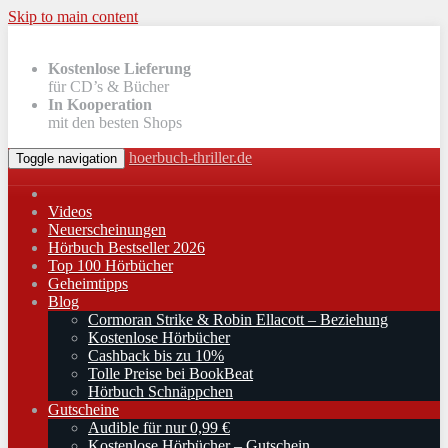
Skip to main content
Kostenlose Lieferung
für CD’s & Bücher
In Kooperation
mit den besten Shops
hoerbuch-thriller.de
Toggle navigation
Videos
Neuerscheinungen
Hörbuch Bestseller 2026
Top 100 Hörbücher
Geheimtipps
Blog
Cormoran Strike & Robin Ellacott – Beziehung
Kostenlose Hörbücher
Cashback bis zu 10%
Tolle Preise bei BookBeat
Hörbuch Schnäppchen
Gutscheine
Audible für nur 0,99 €
Kostenlose Hörbücher – Gutschein