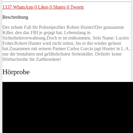
1337
WhatsApp
0
Likes
0
Shares
0
Tweets
Beschreibung
Der zehnte Fall für Polizeiprofiler Robert Hunter!Der grausamste
Killer, den das FBI je gejagt hat. Lebenslang in
Sicherheitsverwahrung.Doch er ist entkommen. Sein Name: Lucien
Folter.Robert Hunter wird nicht ruhen, bis er ihn wieder gefasst
hat.Zusammen mit seinem Partner Carlos Garcia jagt Hunter in L.A.
nur die brutalsten und gefährlichsten Serienkiller. Definitv keine
Hörbuchreihe für Zartbeseitete!
Hörprobe