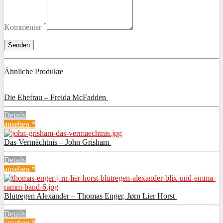
*
Kommentar
Ähnliche Produkte
Die Ehefrau – Freida McFadden
Details
ansehen *
Das Vermächtnis – John Grisham
Details
ansehen *
Blutregen Alexander – Thomas Enger, Jørn Lier Horst
Details
ansehen *