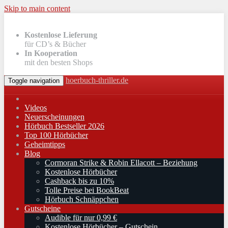
Skip to main content
Kostenlose Lieferung
für CD’s & Bücher
In Kooperation
mit den besten Shops
hoerbuch-thriller.de
Toggle navigation
Videos
Neuerscheinungen
Hörbuch Bestseller 2026
Top 100 Hörbücher
Geheimtipps
Blog
Cormoran Strike & Robin Ellacott – Beziehung
Kostenlose Hörbücher
Cashback bis zu 10%
Tolle Preise bei BookBeat
Hörbuch Schnäppchen
Gutscheine
Audible für nur 0,99 €
Kostenlose Hörbücher – Gutschein