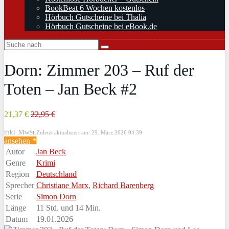
BookBeat 6 Wochen kostenlos
Hörbuch Gutscheine bei Thalia
Hörbuch Gutscheine bei eBook.de
Dorn: Zimmer 203 – Ruf der
Toten – Jan Beck #2
21,37 €
22,95 €
inkl. MwSt.
Zuletzt aktualisiert am: 29. März 2026 04:39
ansehen *
Autor
Jan Beck
Genre
Krimi
Region
Deutschland
Sprecher
Christiane Marx
,
Richard Barenberg
Serie
Simon Dorn
Länge
11 Std. und 14 Min.
Datum
19.01.2026