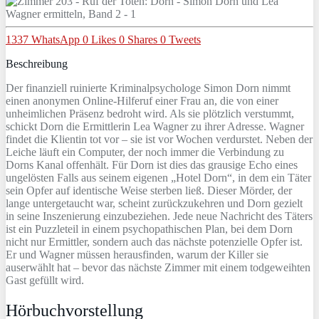
1337
WhatsApp
0
Likes
0
Shares
0
Tweets
Beschreibung
Der finanziell ruinierte Kriminalpsychologe Simon Dorn nimmt
einen anonymen Online-Hilferuf einer Frau an, die von einer
unheimlichen Präsenz bedroht wird. Als sie plötzlich verstummt,
schickt Dorn die Ermittlerin Lea Wagner zu ihrer Adresse. Wagner
findet die Klientin tot vor – sie ist vor Wochen verdurstet. Neben der
Leiche läuft ein Computer, der noch immer die Verbindung zu
Dorns Kanal offenhält. Für Dorn ist dies das grausige Echo eines
ungelösten Falls aus seinem eigenen „Hotel Dorn“, in dem ein Täter
sein Opfer auf identische Weise sterben ließ. Dieser Mörder, der
lange untergetaucht war, scheint zurückzukehren und Dorn gezielt
in seine Inszenierung einzubeziehen. Jede neue Nachricht des Täters
ist ein Puzzleteil in einem psychopathischen Plan, bei dem Dorn
nicht nur Ermittler, sondern auch das nächste potenzielle Opfer ist.
Er und Wagner müssen herausfinden, warum der Killer sie
auserwählt hat – bevor das nächste Zimmer mit einem todgeweihten
Gast gefüllt wird.
Hörbuchvorstellung