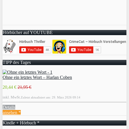
Hörbücher auf YOUTUBE
TIPP des Tages
Ohne ein letztes Wort – Harlan Coben
20,44 €
21,95 €
inkl. MwSt.
Zuletzt aktualisiert am: 29. März 2026 09:14
Details
ansehen *
Kindle + Hörbuch *