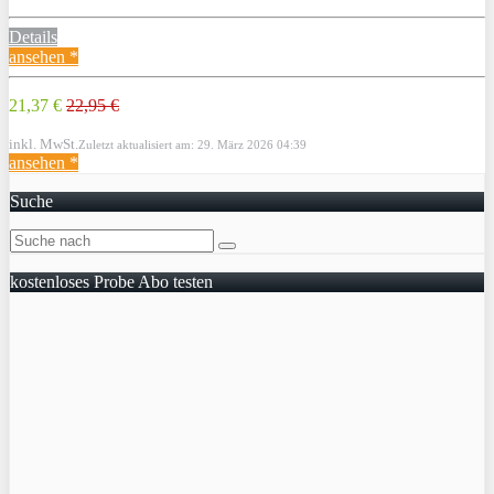
Details
ansehen *
21,37 €
22,95 €
inkl. MwSt.
Zuletzt aktualisiert am: 29. März 2026 04:39
ansehen *
Suche
kostenloses Probe Abo testen