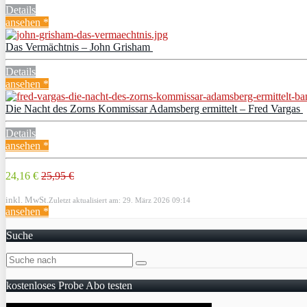
Details
ansehen *
Das Vermächtnis – John Grisham
Details
ansehen *
Die Nacht des Zorns Kommissar Adamsberg ermittelt – Fred Vargas
Details
ansehen *
24,16 €
25,95 €
inkl. MwSt.
Zuletzt aktualisiert am: 29. März 2026 09:14
ansehen *
Suche
kostenloses Probe Abo testen