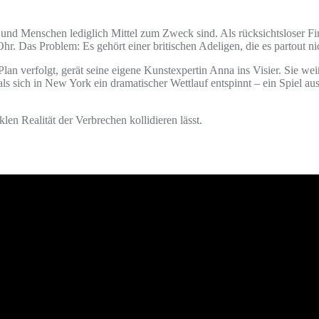
 und Menschen lediglich Mittel zum Zweck sind. Als rücksichtsloser Fi
. Das Problem: Es gehört einer britischen Adeligen, die es partout nic
 verfolgt, gerät seine eigene Kunstexpertin Anna ins Visier. Sie weiß z
, als sich in New York ein dramatischer Wettlauf entspinnt – ein Spiel
len Realität der Verbrechen kollidieren lässt.