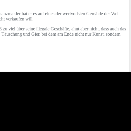
nanzmakler hat er es auf eines der wertvollsten Gemälde der Welt
ht verkaufen will.
u viel über seine illegale Geschäfte, ahnt aber nicht, dass auch das
 aus Täuschung und Gier, bei dem am Ende nicht nur Kunst, sondern