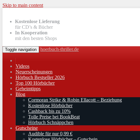
Skip to main content
Kostenlose Lieferung
für CD’s & Bücher
In Kooperation
mit den besten Shops
hoerbuch-thriller.de
Toggle navigation
Videos
Neuerscheinungen
Hörbuch Bestseller 2026
Top 100 Hörbücher
Geheimtipps
Blog
Cormoran Strike & Robin Ellacott – Beziehung
Kostenlose Hörbücher
Cashback bis zu 10%
Tolle Preise bei BookBeat
Hörbuch Schnäppchen
Gutscheine
Audible für nur 0,99 €
Kostenlose Hörbücher – Gutschein