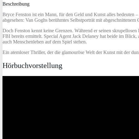
Beschreibung
Bryce Fenston ist ein Mann, für den Geld und Kunst alles bedeuten –
abgesehen: Van Goghs berühmtes Selbstporträt mit abgeschnittenem Ohr
Doch Fenston kennt keine Grenzen. Während er seinen skrupellosen Plan
FBI bereits ermittelt. Special Agent Jack Delaney hat beide im Blick
auch Menschenleben auf dem Spiel stehen.
Ein atemloser Thriller, der die glamouröse Welt der Kunst mit der dunk
Hörbuchvorstellung