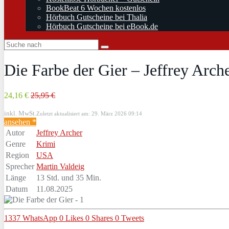
BookBeat 6 Wochen kostenlos
Hörbuch Gutscheine bei Thalia
Hörbuch Gutscheine bei eBook.de
Die Farbe der Gier – Jeffrey Arch
24,16 €
25,95 €
inkl. MwSt.
Zuletzt aktualisiert am: 29. März 2026 09:14
ansehen *
Autor
Jeffrey Archer
Genre
Krimi
Region
USA
Sprecher
Martin Valdeig
Länge
13 Std. und 35 Min.
Datum
11.08.2025
1337
WhatsApp
0
Likes
0
Shares
0
Tweets