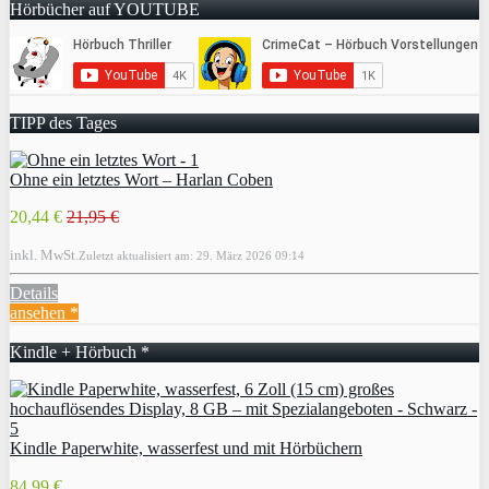
Hörbücher auf YOUTUBE
TIPP des Tages
Ohne ein letztes Wort – Harlan Coben
20,44 €
21,95 €
inkl. MwSt.
Zuletzt aktualisiert am: 29. März 2026 09:14
Details
ansehen *
Kindle + Hörbuch *
Kindle Paperwhite, wasserfest und mit Hörbüchern
84,99 €