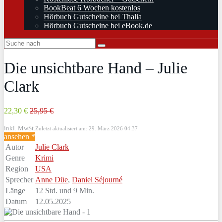
BookBeat 6 Wochen kostenlos
Hörbuch Gutscheine bei Thalia
Hörbuch Gutscheine bei eBook.de
Die unsichtbare Hand – Julie
Clark
22,30 €
25,95 €
inkl. MwSt.
Zuletzt aktualisiert am: 29. März 2026 04:37
ansehen *
Autor
Julie Clark
Genre
Krimi
Region
USA
Sprecher
Anne Düe
,
Daniel Séjourné
Länge
12 Std. und 9 Min.
Datum
12.05.2025