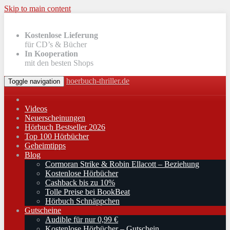
Skip to main content
Kostenlose Lieferung
für CD’s & Bücher
In Kooperation
mit den besten Shops
hoerbuch-thriller.de
Toggle navigation
Videos
Neuerscheinungen
Hörbuch Bestseller 2026
Top 100 Hörbücher
Geheimtipps
Blog
Cormoran Strike & Robin Ellacott – Beziehung
Kostenlose Hörbücher
Cashback bis zu 10%
Tolle Preise bei BookBeat
Hörbuch Schnäppchen
Gutscheine
Audible für nur 0,99 €
Kostenlose Hörbücher – Gutschein