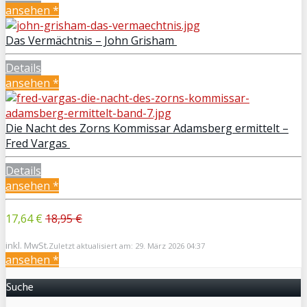
ansehen *
Das Vermächtnis – John Grisham
Details
ansehen *
Die Nacht des Zorns Kommissar Adamsberg ermittelt –
Fred Vargas
Details
ansehen *
17,64 €
18,95 €
inkl. MwSt.
Zuletzt aktualisiert am: 29. März 2026 04:37
ansehen *
Suche