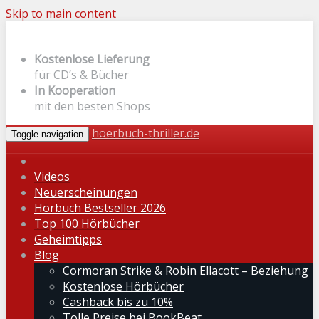
Skip to main content
Kostenlose Lieferung
für CD’s & Bücher
In Kooperation
mit den besten Shops
hoerbuch-thriller.de
Toggle navigation
Videos
Neuerscheinungen
Hörbuch Bestseller 2026
Top 100 Hörbücher
Geheimtipps
Blog
Cormoran Strike & Robin Ellacott – Beziehung
Kostenlose Hörbücher
Cashback bis zu 10%
Tolle Preise bei BookBeat