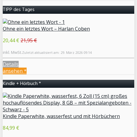
TIPP des Tages
Ohne ein letztes Wort – Harlan Coben
20,44 €
21,95 €
inkl. MwSt.
Zuletzt aktualisiert am: 29. März 2026 09:14
Details
ansehen *
Kindle + Hörbuch *
Kindle Paperwhite, wasserfest und mit Hörbüchern
84,99 €