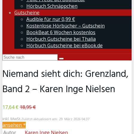
Hörbuch Schnäppchen
Gutscheine
Audible für nur 0,99 €
Kostenlose Hörbücher – Gutschein
BookBeat 6 Wochen kostenlos
Hörbuch Gutscheine bei Thalia
Hörbuch Gutscheine bei eBook.de
Niemand sieht dich: Grenzland,
Band 2 – Karen Inge Nielsen
17,64 €
18,95 €
inkl. MwSt.
Zuletzt aktualisiert am: 29. März 2026 04:37
ansehen *
Autor
Karen Inge Nielsen