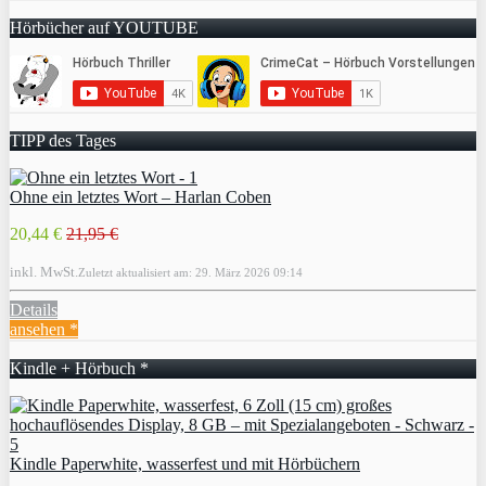
Hörbücher auf YOUTUBE
TIPP des Tages
Ohne ein letztes Wort – Harlan Coben
20,44 €
21,95 €
inkl. MwSt.
Zuletzt aktualisiert am: 29. März 2026 09:14
Details
ansehen *
Kindle + Hörbuch *
Kindle Paperwhite, wasserfest und mit Hörbüchern