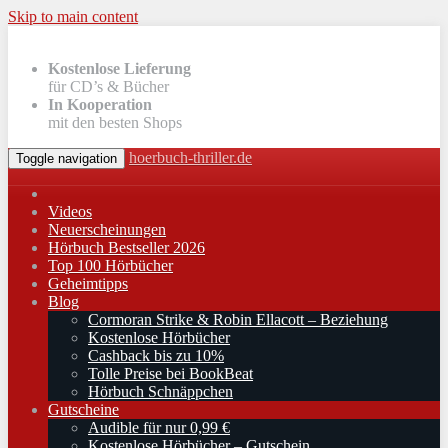
Skip to main content
Kostenlose Lieferung
für CD’s & Bücher
In Kooperation
mit den besten Shops
hoerbuch-thriller.de
Toggle navigation
Videos
Neuerscheinungen
Hörbuch Bestseller 2026
Top 100 Hörbücher
Geheimtipps
Blog
Cormoran Strike & Robin Ellacott – Beziehung
Kostenlose Hörbücher
Cashback bis zu 10%
Tolle Preise bei BookBeat
Hörbuch Schnäppchen
Gutscheine
Audible für nur 0,99 €
Kostenlose Hörbücher – Gutschein