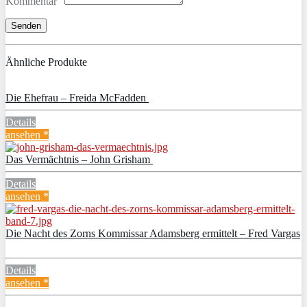
Kommentar
Ähnliche Produkte
Die Ehefrau – Freida McFadden
Details
ansehen *
Das Vermächtnis – John Grisham
Details
ansehen *
Die Nacht des Zorns Kommissar Adamsberg ermittelt – Fred Vargas
Details
ansehen *