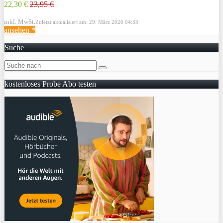
22,30 €
23,95 €
inkl. MwSt.
Zuletzt aktualisiert am: 29. März 2026 04:33
ansehen *
Suche
kostenloses Probe Abo testen