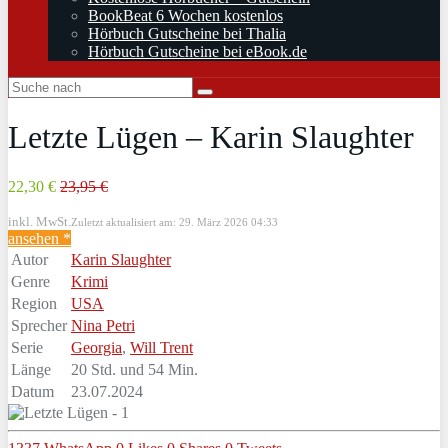
BookBeat 6 Wochen kostenlos
Hörbuch Gutscheine bei Thalia
Hörbuch Gutscheine bei eBook.de
Letzte Lügen – Karin Slaughter
22,30 €
23,95 €
inkl. MwSt.
Zuletzt aktualisiert am: 29. März 2026 04:33
ansehen *
Autor
Karin Slaughter
Genre
Krimi
Region
USA
Sprecher
Nina Petri
Serie
Georgia
,
Will Trent
Länge
20 Std. und 54 Min.
Datum
23.07.2024