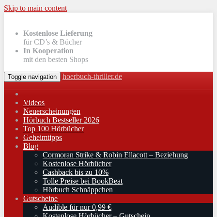
Skip to main content
Kostenlose Lieferung
für CD’s & Bücher
In Kooperation
mit den besten Shops
hoerbuch-thriller.de
Toggle navigation
Videos
Neuerscheinungen
Hörbuch Bestseller 2026
Top 100 Hörbücher
Geheimtipps
Blog
Cormoran Strike & Robin Ellacott – Beziehung
Kostenlose Hörbücher
Cashback bis zu 10%
Tolle Preise bei BookBeat
Hörbuch Schnäppchen
Gutscheine
Audible für nur 0,99 €
Kostenlose Hörbücher – Gutschein