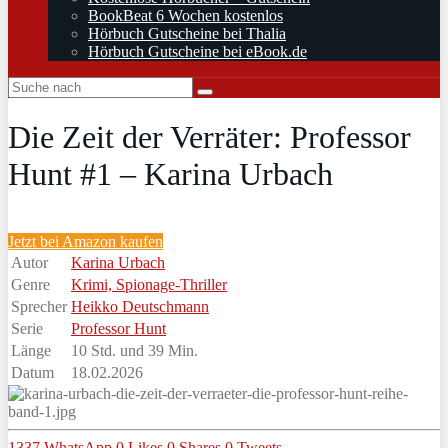
BookBeat 6 Wochen kostenlos
Hörbuch Gutscheine bei Thalia
Hörbuch Gutscheine bei eBook.de
Die Zeit der Verräter: Professor
Hunt #1 – Karina Urbach
Jetzt bei Amazon kaufen
Autor
Karina Urbach
Genre
Krimi, Spionage-Thriller
Sprecher
Heikko Deutschmann
Serie
Professor Hunt
Länge
10 Std. und 39 Min.
Datum
18.02.2026
1337
WhatsApp
0
Likes
0
Shares
0
Tweets