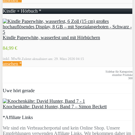
ansehen *
Kindle + Hörbuch *
Kindle Paperwhite, wasserfest und mit Hörbüchern
84,99 €
inkl. MwSt.
Zuletzt aktualisiert am: 29. März 2026 04:15
ansehen *
Sidebar für Kategorien
einzelne Produke
300
Uwe hört gerade
Knochenkälte: David Hunter, Band 7 – Simon Beckett
*Affiliate Links
Wir sind ein Verbraucherportal und kein Online Shop. Unsere
Empfehlungen verwenden Affiliate Links. Wir bekommen daher im