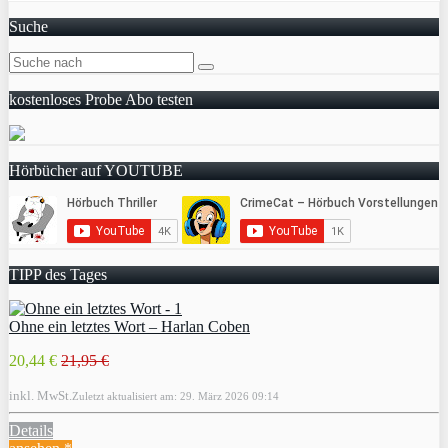
Suche
kostenloses Probe Abo testen
Hörbücher auf YOUTUBE
TIPP des Tages
Ohne ein letztes Wort – Harlan Coben
20,44 €
21,95 €
inkl. MwSt.
Zuletzt aktualisiert am: 29. März 2026 09:14
Details